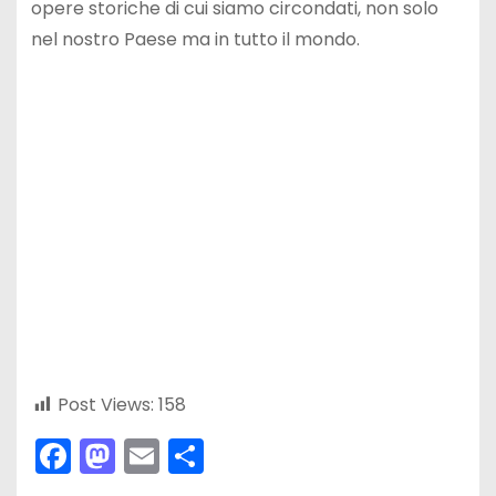
opere storiche di cui siamo circondati, non solo
nel nostro Paese ma in tutto il mondo.
Post Views:
158
F
M
E
C
a
a
m
o