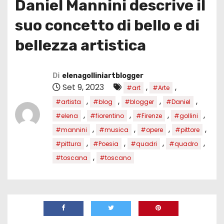
Daniel Mannini descrive il
suo concetto di bello e di
bellezza artistica
Di
elenagolliniartblogger
Set 9, 2023
,
,
#art
#Arte
,
,
,
,
#artista
#blog
#blogger
#Daniel
,
,
,
,
#elena
#fiorentino
#Firenze
#gollini
,
,
,
,
#mannini
#musica
#opere
#pittore
,
,
,
,
#pittura
#Poesia
#quadri
#quadro
,
#toscana
#toscano