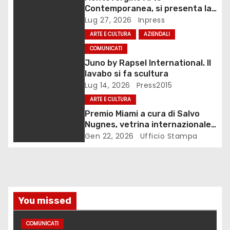
Contemporanea, si presenta la
e
monografia dedicata a Eliana
Lug 27, 2026
Inpress
Adorno
ARTE E CULTURA
AZIENDALI
a
COMUNICATI
r
Juno by Rapsel International. Il
lavabo si fa scultura
t
Lug 14, 2026
Press2015
i
ARTE E CULTURA
Premio Miami a cura di Salvo
c
Nugnes, vetrina internazionale
per l’arte contemporanea
Gen 22, 2026
Ufficio Stampa
o
l
i
You missed
COMUNICATI