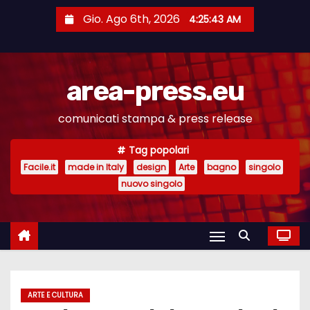
S
Gio. Ago 6th, 2026
4:25:43 AM
a
l
t
area-press.eu
a
a
comunicati stampa & press release
l
c
Tag popolari
o
Facile.it
made in Italy
design
Arte
bagno
singolo
n
nuovo singolo
t
e
n
u
t
ARTE E CULTURA
o