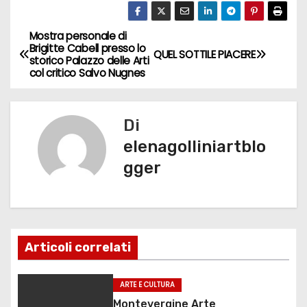
c
st
ai
n
e
o
l
di
Mostra personale di
N
Brigitte Cabell presso lo
QUEL SOTTILE PIACERE
b
d
vi
storico Palazzo delle Arti
a
col critico Salvo Nugnes
o
o
di
v
o
n
k
Di
i
elenagolliniartblo
g
gger
a
z
i
Articoli correlati
o
ARTE E CULTURA
n
Montevergine Arte