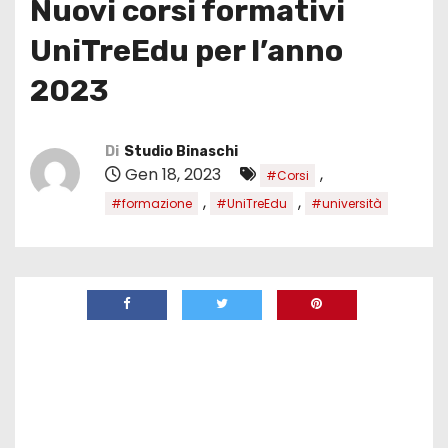
Nuovi corsi formativi
UniTreEdu per l’anno
2023
Di
Studio Binaschi
Gen 18, 2023
,
#Corsi
,
,
#formazione
#UniTreEdu
#università