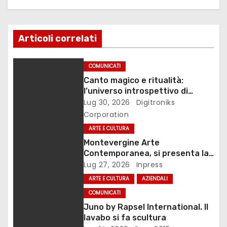
a
z
Articoli correlati
i
o
COMUNICATI
Canto magico e ritualità:
n
l’universo introspettivo di
Lilinanna
Lug 30, 2026
Digitroniks
e
Corporation
a
ARTE E CULTURA
Montevergine Arte
r
Contemporanea, si presenta la
monografia dedicata a Eliana
Lug 27, 2026
Inpress
t
Adorno
ARTE E CULTURA
AZIENDALI
i
COMUNICATI
Juno by Rapsel International. Il
c
lavabo si fa scultura