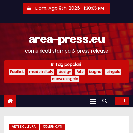
S
Dom. Ago 9th, 2026
1:30:05 PM
a
l
t
area-press.eu
a
a
comunicati stampa & press release
l
c
Tag popolari
o
Facile.it
made in Italy
design
Arte
bagno
singolo
n
nuovo singolo
t
e
n
u
t
ARTE E CULTURA
COMUNICATI
o