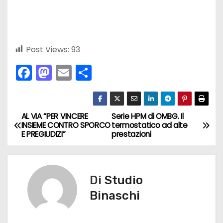
Post Views:
93
F
M
E
C
a
a
m
o
c
st
ai
n
e
o
l
di
AL VIA “PER VINCERE
Serie HPM di OMBG. Il
N
INSIEME CONTRO SPORCO
termostatico ad alte
b
d
vi
E PREGIUDIZI”
prestazioni
a
o
o
di
v
o
n
k
Di
Studio
i
Binaschi
g