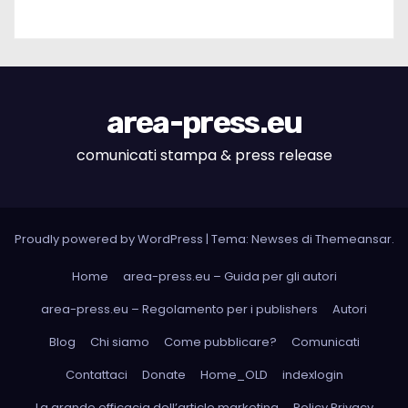
area-press.eu
comunicati stampa & press release
Proudly powered by WordPress
|
Tema: Newses di
Themeansar
.
Home
area-press.eu – Guida per gli autori
area-press.eu – Regolamento per i publishers
Autori
Blog
Chi siamo
Come pubblicare?
Comunicati
Contattaci
Donate
Home_OLD
indexlogin
La grande efficacia dell’article marketing
Policy Privacy