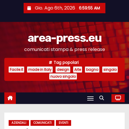
S
Gio. Ago 6th, 2026
6:59:56 AM
a
l
t
area-press.eu
a
a
comunicati stampa & press release
l
c
Tag popolari
o
Facile.it
made in Italy
design
Arte
bagno
singolo
n
nuovo singolo
t
e
n
u
t
AZIENDALI
COMUNICATI
EVENTI
o