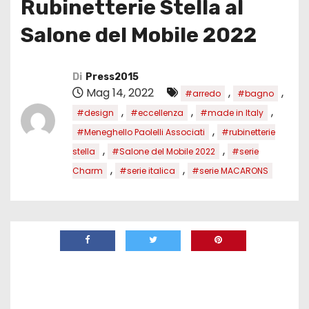
Rubinetterie Stella al
Salone del Mobile 2022
Di
Press2015
Mag 14, 2022
,
,
#arredo
#bagno
,
,
,
#design
#eccellenza
#made in Italy
,
#Meneghello Paolelli Associati
#rubinetterie
,
,
stella
#Salone del Mobile 2022
#serie
,
,
Charm
#serie italica
#serie MACARONS