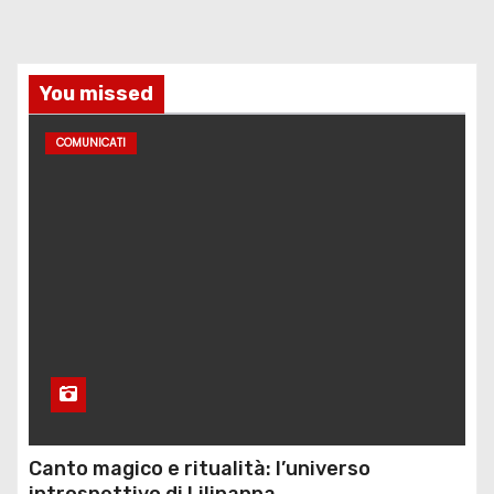
l
i
You missed
COMUNICATI
Canto magico e ritualità: l’universo