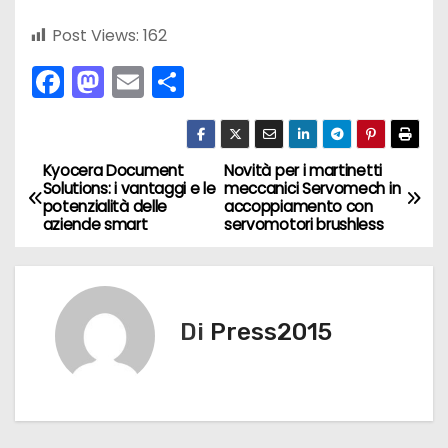
Post Views:
162
F
M
E
C
a
a
m
o
c
st
ai
n
e
o
l
di
Kyocera Document
Novità per i martinetti
N
Solutions: i vantaggi e le
meccanici Servomech in
b
d
vi
potenzialità delle
accoppiamento con
a
aziende smart
servomotori brushless
o
o
di
v
o
n
k
i
Di
Press2015
g
a
z