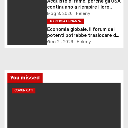
Acquisto di rame, perché gli USA
t
continuano a riempire i loro
magazzini?
Mag 8, 2026
Heleny
i
ECONOMIA E FINANZA
c
Economia globale, il forum dei
potenti potrebbe traslocare da
o
Davos
Gen 21, 2026
Heleny
l
i
You missed
COMUNICATI