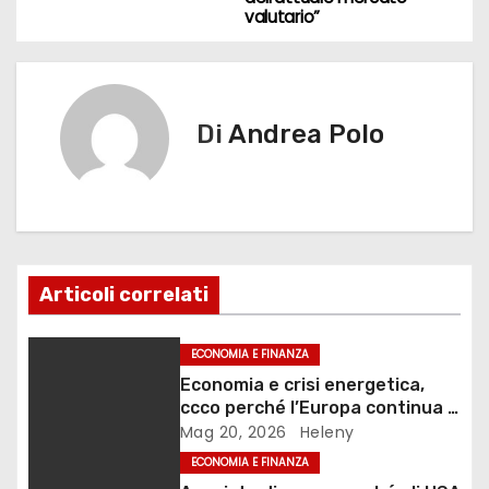
v
o
n
valutario”
k
i
g
Di
Andrea Polo
a
z
i
o
Articoli correlati
n
ECONOMIA E FINANZA
e
Economia e crisi energetica,
a
ccco perché l’Europa continua a
fallire le risposte
Mag 20, 2026
Heleny
r
ECONOMIA E FINANZA