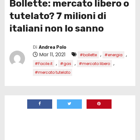
Bollette: mercato libero o
tutelato? 7 milioni di
italiani non lo sanno
Di
Andrea Polo
Mar 11, 2021
,
,
#bollette
#energia
,
,
,
#Facile.it
#gas
#mercato libero
#mercato tutelato