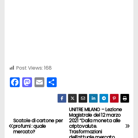
Post Views:
168
F
M
E
C
a
a
m
o
c
st
ai
n
e
o
l
di
UNITRE MILANO – Lezione
N
Magistrale del 12 marzo
b
d
vi
Scatole di cartone per
2021 “Dalla moneta alle
a
profumi : quale
criptovalute.
o
o
di
mercato?
Trasformazioni
dell’attuale mercato