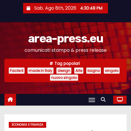
S
Sab. Ago 8th, 2026
4:30:49 PM
a
l
t
area-press.eu
a
a
comunicati stampa & press release
l
c
Tag popolari
o
Facile.it
made in Italy
design
Arte
bagno
singolo
n
nuovo singolo
t
e
n
u
t
ECONOMIA E FINANZA
o