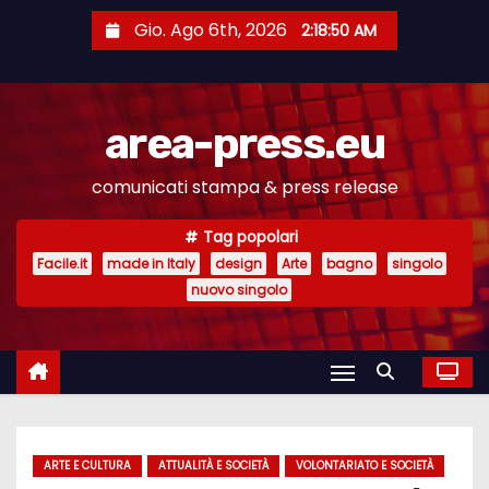
S
Gio. Ago 6th, 2026
2:18:50 AM
a
l
t
area-press.eu
a
a
comunicati stampa & press release
l
c
Tag popolari
o
Facile.it
made in Italy
design
Arte
bagno
singolo
n
nuovo singolo
t
e
n
u
t
ARTE E CULTURA
ATTUALITÀ E SOCIETÀ
VOLONTARIATO E SOCIETÀ
o