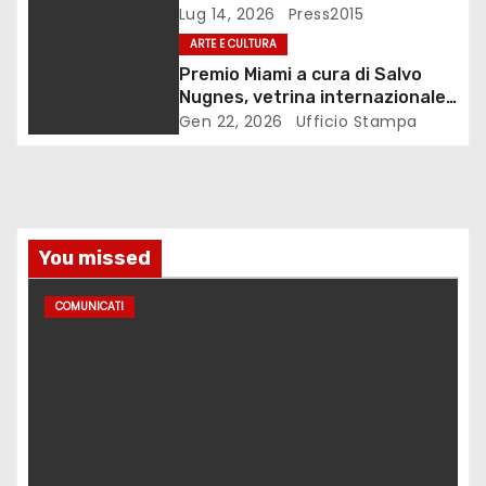
Lug 14, 2026
Press2015
i
ARTE E CULTURA
c
Premio Miami a cura di Salvo
Nugnes, vetrina internazionale
o
per l’arte contemporanea
Gen 22, 2026
Ufficio Stampa
l
i
You missed
COMUNICATI