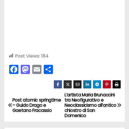
Post Views:
184
F
M
E
C
a
a
m
o
c
st
ai
n
e
o
l
di
L’artista Maria Brunaccini
N
Post atomic springtime
tra Neofigurativo e
b
d
vi
– Guido Drago e
Neoclassicismo all’antico
a
Gaetano Fracassio
chiostro di San
o
o
di
Domenico
v
o
n