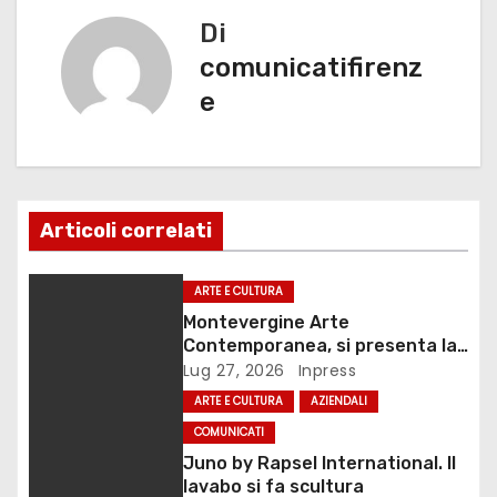
k
i
Di
g
comunicatifirenz
e
a
z
i
Articoli correlati
o
n
ARTE E CULTURA
Montevergine Arte
e
Contemporanea, si presenta la
monografia dedicata a Eliana
Lug 27, 2026
Inpress
a
Adorno
ARTE E CULTURA
AZIENDALI
r
COMUNICATI
Juno by Rapsel International. Il
t
lavabo si fa scultura