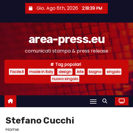
S
Gio. Ago 6th, 2026
2:18:40 PM
a
l
t
area-press.eu
a
a
comunicati stampa & press release
l
c
Tag popolari
o
Facile.it
made in Italy
design
Arte
bagno
singolo
n
nuovo singolo
t
e
n
u
Stefano Cucchi
t
o
Home