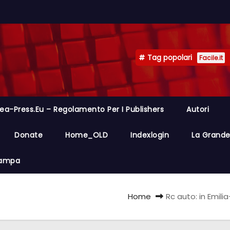
Tag popolari
Facile.it
ea-Press.eu – Regolamento Per I Publishers
Autori
Donate
Home_OLD
Indexlogin
La Grande 
Stampa
Home
Rc auto: in Emil