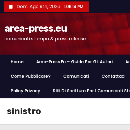
S
Dom. Ago 9th, 2026
1:06:15 PM
a
l
area-press.eu
t
a
comunicati stampa & press release
a
l
c
Home
Area-Press.eu – Guida Per Gli Autori
Ar
o
n
Come Pubblicare?
Comunicati
Contattaci
t
Policy Privacy
Stili Di Scrittura Per I Comunicati 
e
n
u
sinistro
t
o