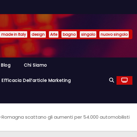
made in Italy
design
Arte
bagno
singolo
nuovo singolo
Blog
Chi Siamo
Efficacia Dell’article Marketing
ia-Romagna scattano gli aumenti per 54.000 automobilisti