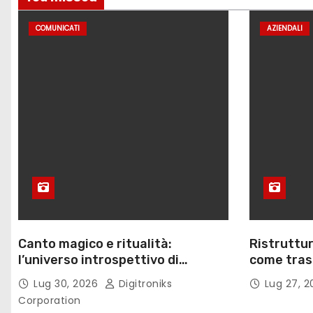
COMUNICATI
AZIENDALI
Canto magico e ritualità:
Ristruttur
l’universo introspettivo di
come trasf
Lilinanna
lavoro
Lug 30, 2026
Digitroniks
Lug 27, 
Corporation