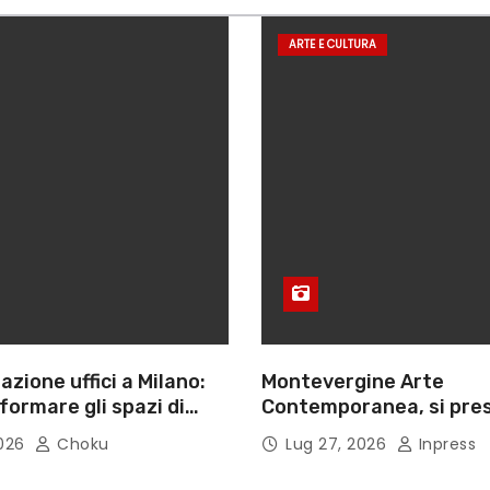
ARTE E CULTURA
azione uffici a Milano:
Montevergine Arte
ormare gli spazi di
Contemporanea, si pres
monografia dedicata a 
2026
Choku
Lug 27, 2026
Inpress
Adorno