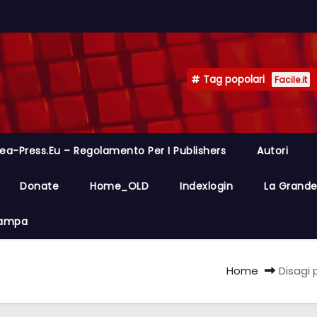
Tag popolari
Facile.it
ea-Press.eu – Regolamento Per I Publishers
Autori
Donate
Home_OLD
Indexlogin
La Grande 
Stampa
Home
Disagi p