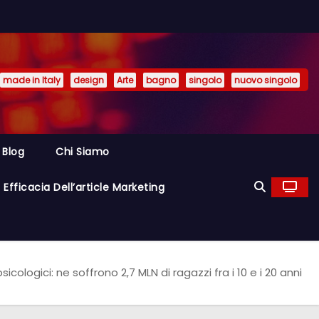
made in Italy
design
Arte
bagno
singolo
nuovo singolo
Blog
Chi Siamo
Efficacia Dell’article Marketing
sicologici: ne soffrono 2,7 MLN di ragazzi fra i 10 e i 20 anni