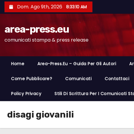
S
Dom. Ago 9th, 2026
8:33:11 AM
a
l
area-press.eu
t
a
comunicati stampa & press release
a
l
c
Home
Area-Press.eu – Guida Per Gli Autori
Ar
o
n
Come Pubblicare?
Comunicati
Contattaci
t
Policy Privacy
Stili Di Scrittura Per I Comunicati 
e
n
u
disagi giovanili
t
o