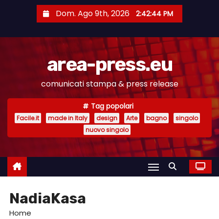
S
Dom. Ago 9th, 2026
2:42:44 PM
a
l
t
area-press.eu
a
a
comunicati stampa & press release
l
c
Tag popolari
o
Facile.it
made in Italy
design
Arte
bagno
singolo
n
nuovo singolo
t
e
n
u
NadiaKasa
t
o
Home