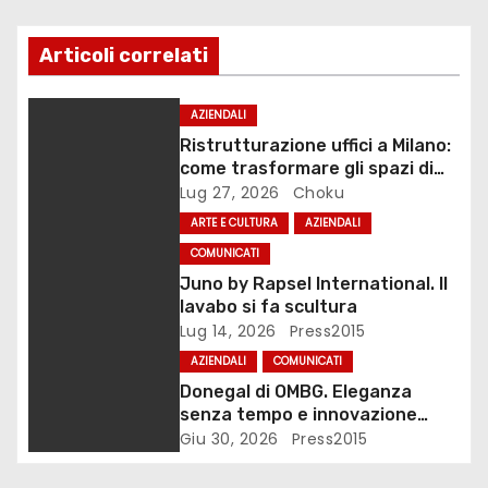
z
i
Articoli correlati
o
AZIENDALI
n
Ristrutturazione uffici a Milano:
come trasformare gli spazi di
e
lavoro
Lug 27, 2026
Choku
ARTE E CULTURA
AZIENDALI
a
COMUNICATI
r
Juno by Rapsel International. Il
lavabo si fa scultura
t
Lug 14, 2026
Press2015
i
AZIENDALI
COMUNICATI
Donegal di OMBG. Eleganza
c
senza tempo e innovazione
tecnologica
Giu 30, 2026
Press2015
o