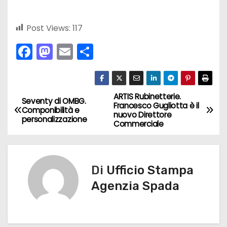
Post Views:
117
F
M
E
C
a
a
m
o
c
st
ai
n
e
o
l
di
ARTIS Rubinetterie.
N
Seventy di OMBG.
Francesco Gugliotta è il
Componibilità e
b
d
vi
nuovo Direttore
a
personalizzazione
Commerciale
o
o
di
v
o
n
k
i
Di
Ufficio Stampa
g
Agenzia Spada
a