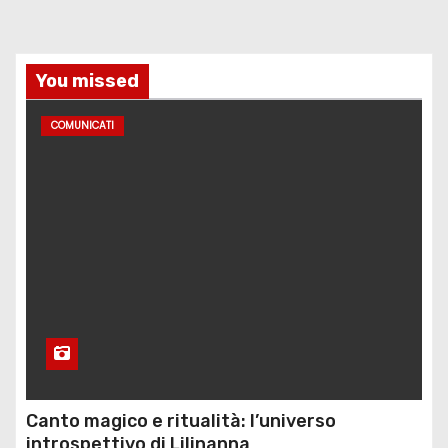
l
i
You missed
COMUNICATI
Canto magico e ritualità: l’universo
introspettivo di Lilinanna