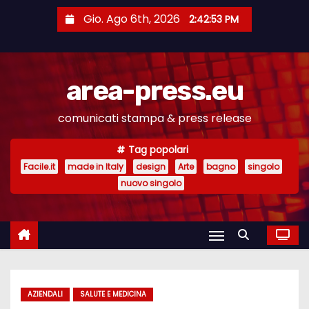
S
Gio. Ago 6th, 2026
2:42:53 PM
a
l
t
area-press.eu
a
a
comunicati stampa & press release
l
c
Tag popolari
o
Facile.it
made in Italy
design
Arte
bagno
singolo
n
nuovo singolo
t
e
n
u
t
AZIENDALI
SALUTE E MEDICINA
o