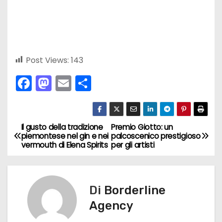
Post Views:
143
F
M
E
C
a
a
m
o
c
st
ai
n
e
o
l
di
Il gusto della tradizione
Premio Giotto: un
N
piemontese nel gin e nei
palcoscenico prestigioso
b
d
vi
vermouth di Elena Spirits
per gli artisti
a
o
o
di
v
o
n
k
Di
Borderline
i
Agency
g