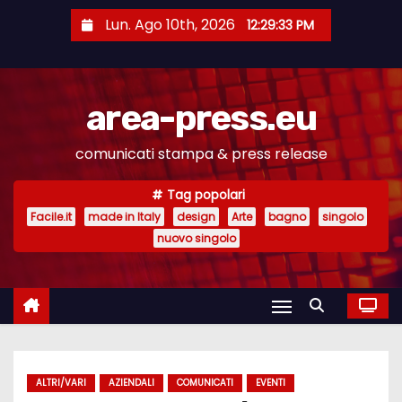
S
Lun. Ago 10th, 2026
12:29:34 PM
a
l
t
area-press.eu
a
a
comunicati stampa & press release
l
c
Tag popolari
o
Facile.it
made in Italy
design
Arte
bagno
singolo
n
nuovo singolo
t
e
n
u
t
ALTRI/VARI
AZIENDALI
COMUNICATI
EVENTI
o