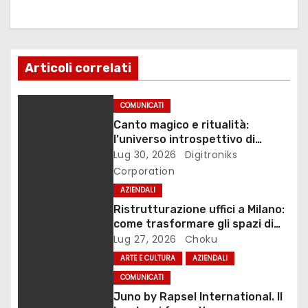
a
z
Articoli correlati
i
o
COMUNICATI
Canto magico e ritualità:
n
l’universo introspettivo di
Lilinanna
Lug 30, 2026
Digitroniks
e
Corporation
a
AZIENDALI
Ristrutturazione uffici a Milano:
r
come trasformare gli spazi di
lavoro
Lug 27, 2026
Choku
t
ARTE E CULTURA
AZIENDALI
i
COMUNICATI
Juno by Rapsel International. Il