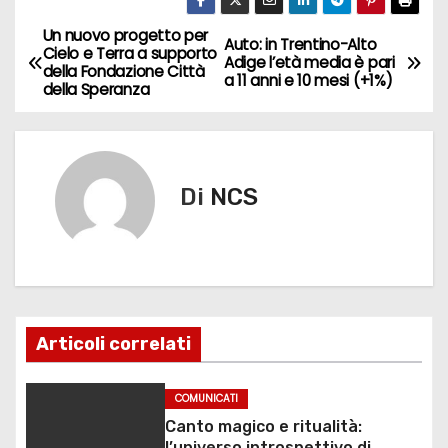
c
st
ai
n
e
o
l
di
Un nuovo progetto per
N
Auto: in Trentino-Alto
Cielo e Terra a supporto
Adige l’età media è pari
b
d
vi
della Fondazione Città
a
a 11 anni e 10 mesi (+1%)
della Speranza
o
o
di
v
o
n
k
i
Di
NCS
g
a
z
i
Articoli correlati
o
COMUNICATI
n
Canto magico e ritualità:
l’universo introspettivo di