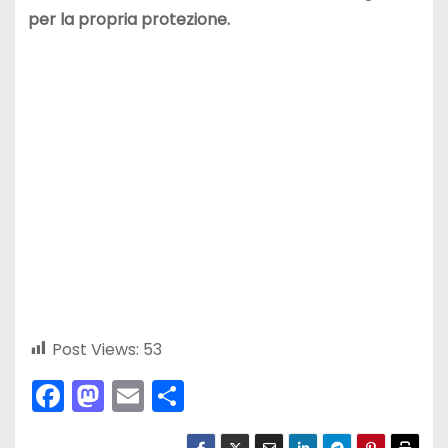
per la propria protezione.
Post Views:
53
F
M
E
C
a
a
m
o