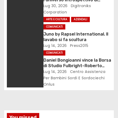
e
Lilinanna
Lug 30, 2026
Digitroniks
Corporation
a
ARTE E CULTURA
AZIENDALI
r
COMUNICATI
Juno by Rapsel International. Il
t
lavabo si fa scultura
Lug 14, 2026
Press2015
i
COMUNICATI
c
Daniel Bongioanni vince la Borsa
di Studio Fulbright–Roberto
o
Wirth 2026
Lug 14, 2026
Centro Assistenza
Per Bambini Sordi E Sordociechi
l
Onlus
i
You missed