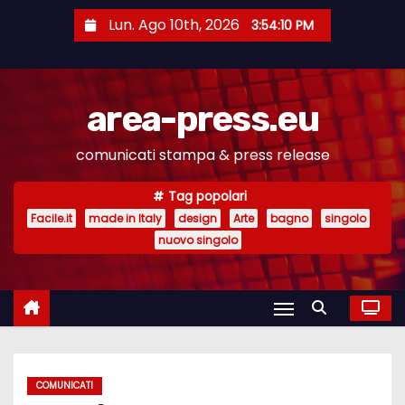
S
Lun. Ago 10th, 2026
3:54:11 PM
a
l
t
area-press.eu
a
a
comunicati stampa & press release
l
c
Tag popolari
o
Facile.it
made in Italy
design
Arte
bagno
singolo
n
nuovo singolo
t
e
n
u
t
COMUNICATI
o