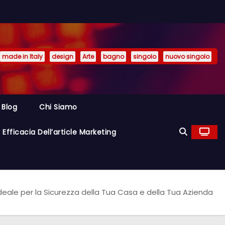
made in Italy
design
Arte
bagno
singolo
nuovo singolo
Blog
Chi Siamo
Efficacia Dell’article Marketing
Ideale per la Sicurezza della Tua Casa e della Tua Azienda