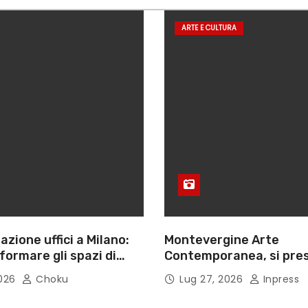
ARTE E CULTURA
azione uffici a Milano:
Montevergine Arte
ormare gli spazi di
Contemporanea, si pres
monografia dedicata a 
2026
Choku
Lug 27, 2026
Inpress
Adorno