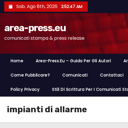
S
Sab. Ago 8th, 2026
2:52:48 AM
a
l
area-press.eu
t
a
comunicati stampa & press release
a
l
c
Home
Area-Press.eu – Guida Per Gli Autori
Ar
o
n
Come Pubblicare?
Comunicati
Contattaci
t
Policy Privacy
Stili Di Scrittura Per I Comunicati 
e
n
u
impianti di allarme
t
o