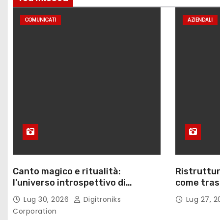
COMUNICATI
AZIENDALI
Canto magico e ritualità:
Ristruttur
l’universo introspettivo di
come trasf
Lilinanna
lavoro
Lug 30, 2026
Digitroniks
Lug 27, 
Corporation