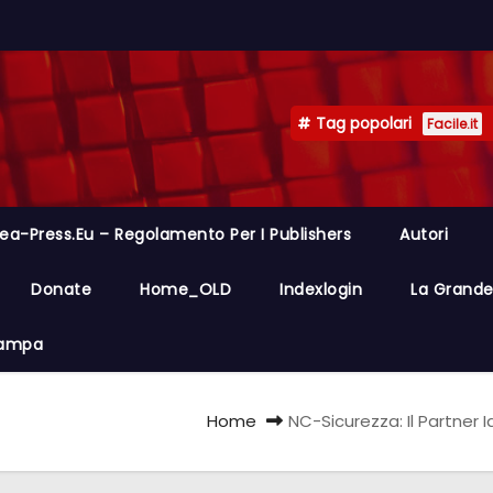
Tag popolari
Facile.it
ea-Press.eu – Regolamento Per I Publishers
Autori
Donate
Home_OLD
Indexlogin
La Grande 
Stampa
Home
NC-Sicurezza: Il Partner 