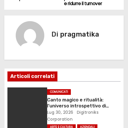
o
o
di
e ridurre il turnover
v
o
n
k
i
g
Di
pragmatika
a
z
i
Articoli correlati
o
n
COMUNICATI
Canto magico e ritualità:
e
l’universo introspettivo di
Lilinanna
Lug 30, 2026
Digitroniks
a
Corporation
ARTE E CULTURA
AZIENDALI