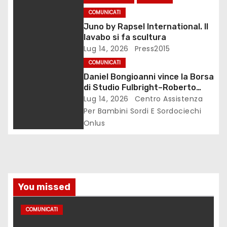
r
COMUNICATI
t
Juno by Rapsel International. Il
lavabo si fa scultura
i
Lug 14, 2026
Press2015
c
COMUNICATI
Daniel Bongioanni vince la Borsa
o
di Studio Fulbright–Roberto
Wirth 2026
Lug 14, 2026
Centro Assistenza
l
Per Bambini Sordi E Sordociechi
Onlus
i
You missed
COMUNICATI