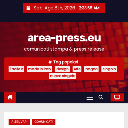
S
Sab. Ago 8th, 2026
2:33:57 AM
a
l
t
area-press.eu
a
a
comunicati stampa & press release
l
c
Tag popolari
o
Facile.it
made in Italy
design
Arte
bagno
singolo
n
nuovo singolo
t
e
n
u
t
ALTRI/VARI
COMUNICATI
o