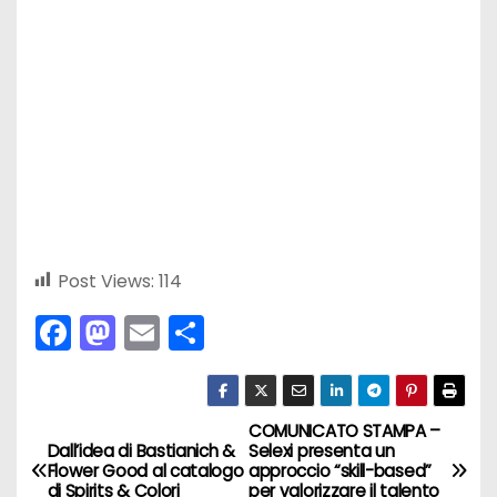
Post Views:
114
F
M
E
C
a
a
m
o
c
st
ai
n
e
o
l
di
COMUNICATO STAMPA –
N
Dall’idea di Bastianich &
Selexi presenta un
b
d
vi
Flower Good al catalogo
approccio “skill-based”
a
di Spirits & Colori
per valorizzare il talento