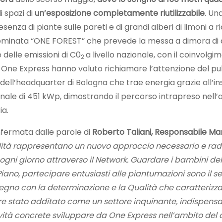
i spazi di
un’esposizione completamente riutilizzabile
. Un
esenza di piante sulle pareti e di grandi alberi di limoni a 
denominata “ONE FOREST” che prevede la messa a dimora di 
 delle emissioni di C0
a livello nazionale, con il coinvolgi
2
o One Express hanno voluto richiamare l’attenzione del pu
dell’headquarter di Bologna che trae energia grazie all’in
nale di 451 kWp, dimostrando il percorso intrapreso nell
ia.
onfermata dalle parole di
Roberto Taliani, Responsabile Ma
bilità rappresentano un nuovo approccio necessario e rad
gni giorno attraverso il Network. Guardare i bambini del
Piano, partecipare entusiasti alle piantumazioni sono il s
egno con la determinazione e la Qualità che caratterizza
e stato additato come un settore inquinante, indispensa
ività concrete sviluppare da One Express nell’ambito del