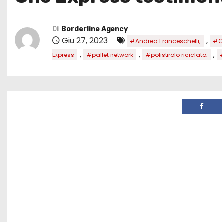
Di
Borderline Agency
Giu 27, 2023
,
#Andrea Franceschelli;
#C
,
,
,
Express
#pallet network
#polistirolo riciclato;