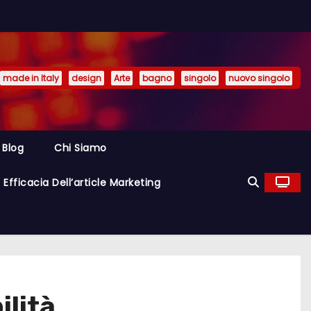
made in Italy
design
Arte
bagno
singolo
nuovo singolo
Blog
Chi Siamo
Efficacia Dell’article Marketing
ilità