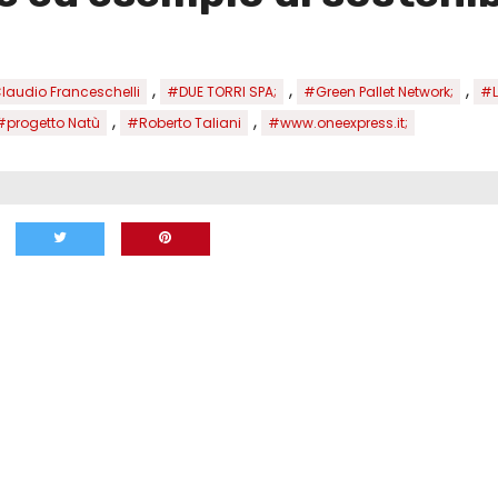
,
,
,
laudio Franceschelli
#DUE TORRI SPA;
#Green Pallet Network;
#L
,
,
#progetto Natù
#Roberto Taliani
#www.oneexpress.it;