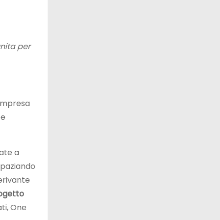
unita per
’Impresa
 e
pate a
 spaziando
erivante
ogetto
ati, One