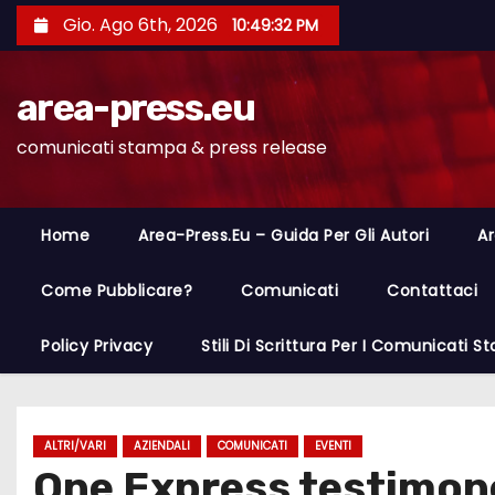
S
Gio. Ago 6th, 2026
10:49:33 PM
a
l
area-press.eu
t
a
comunicati stampa & press release
a
l
c
Home
Area-Press.eu – Guida Per Gli Autori
Ar
o
n
Come Pubblicare?
Comunicati
Contattaci
t
Policy Privacy
Stili Di Scrittura Per I Comunicati 
e
n
u
t
ALTRI/VARI
AZIENDALI
COMUNICATI
EVENTI
One Express testimone
o