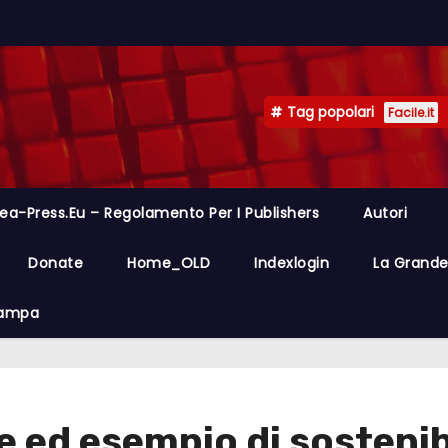
Tag popolari
Facile.it
ea-Press.eu – Regolamento Per I Publishers
Autori
Donate
Home_OLD
Indexlogin
La Grande 
Stampa
 ed esempio di sostenib