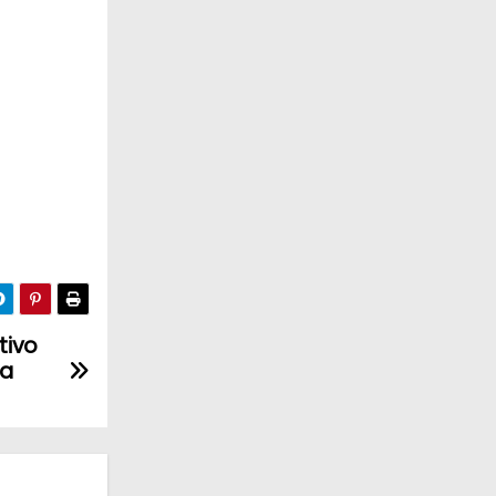
tivo
la