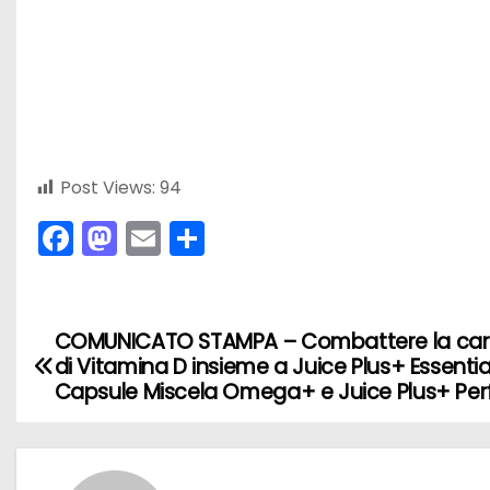
Post Views:
94
F
M
E
C
a
a
m
o
c
st
ai
n
e
o
l
di
COMUNICATO STAMPA – Combattere la ca
N
di Vitamina D insieme a Juice Plus+ Essentia
b
d
vi
a
Capsule Miscela Omega+ e Juice Plus+ Pe
o
o
di
v
o
n
k
i