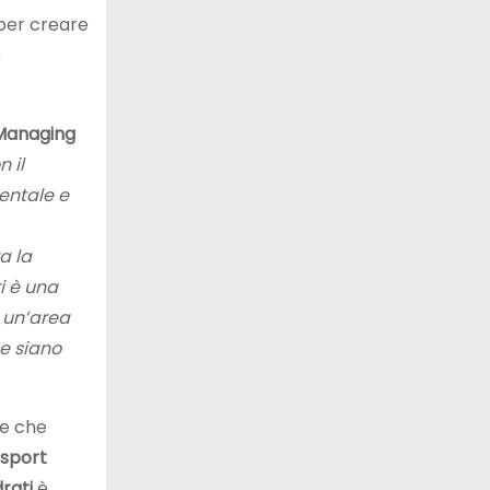
 per creare
e
 Managing
 il
entale e
a la
i è una
n un’area
ne siano
 e che
sport
rati
è