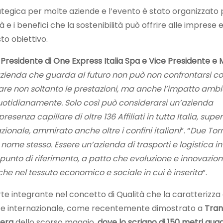
trategica per molte aziende e l’evento è stato organizzato
 e i benefici che la sostenibilità può offrire alle imprese 
to obiettivo.
 Presidente di One Express Italia Spa e Vice Presidente e
zienda che guarda al futuro non può non confrontarsi con
are non soltanto le prestazioni, ma anche l’impatto ambi
 quotidianamente. Solo così può considerarsi un’azienda
senza capillare di oltre 136 Affiliati in tutta Italia, super
ionale, ammirato anche oltre i confini italiani
”. “
Due Torr
l nome stesso. Essere un’azienda di trasporti e logistica i
punto di riferimento, a patto che evoluzione e innovazio
che nel tessuto economico e sociale in cui è inserita
”.
e integrante nel concetto di Qualità che la caratterizza
le e internazionale, come recentemente dimostrato a
Tran
iera
dello scorso maggio,
dove lo scrigno di 150 metri quad