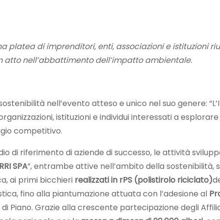
 platea di imprenditori, enti, associazioni e istituzioni ri
 atto nell’abbattimento dell’impatto ambientale.
tenibilità nell’evento atteso e unico nel suo genere: “L
nizzazioni, istituzioni e individui interessati a esplorare
ggio competitivo.
o di riferimento di aziende di successo, le attività svilup
RRI SPA
”, entrambe attive nell’ambito della sostenibilità,
a, ai primi bicchieri
realizzati in rPS (polistirolo riciclato)
d
lastica, fino alla piantumazione attuata con l’adesione al
Pr
di Piano. Grazie alla crescente partecipazione degli Affili