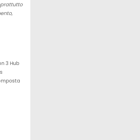
oprattutto
ento,
Con 3 Hub
ss
 composta