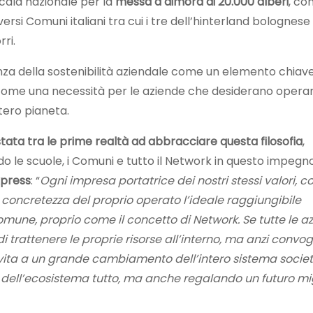
cala nazionale per la
messa a dimora di 20.000 alberi
, co
versi Comuni italiani tra cui i tre dell’hinterland bolognese
ri.
anza della sostenibilità aziendale come un elemento chiave
 come una necessità per le aziende che desiderano opera
ntero pianeta.
tata tra le prime realtà ad abbracciare questa filosofia
,
 le scuole, i Comuni e tutto il Network in questo impeg
xpress
: “
Ogni impresa portatrice dei nostri stessi valori, c
la concretezza del proprio operato l’ideale raggiungibile
omune, proprio come il concetto di Network. Se tutte le a
 trattenere le proprie risorse all’interno, ma anzi convo
vita a un grande cambiamento dell’intero sistema societ
dell’ecosistema tutto, ma anche regalando un futuro migl