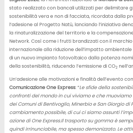
stato realizzato con bancali utilizzati per delimitare gl
sostenibilità vera e non di facciata, ricordata dalla pr
l’adesione al Progetto Natù, lanciando l’iniziativa 
la rinaturalizzazione del territorio e la compensazione
Network. Così come i frutti brandizzati con il marchi
internazionale alla riduzione dell’impatto ambientale 
di un nuovo impianto fotovoltaico dalla potenza nomi
della sostenibilità, riducendo l’emissione di CO
nell’ar
2
Un’adesione alle motivazioni e finalità dell’evento c
Comunicazione One Express
: “
Le sfide della sosteni
confronti del mondo in cui viviamo e che muoviamo o
dei Comuni di Bentivoglio, Minerbio e San Giorgio di 
cambiamento possibile, di cui ci siamo assunti l’imp
azione di One Express.
Il trasporto su gomma è sempr
quindi irrinunciabile, ma spesso demonizzato. Le att