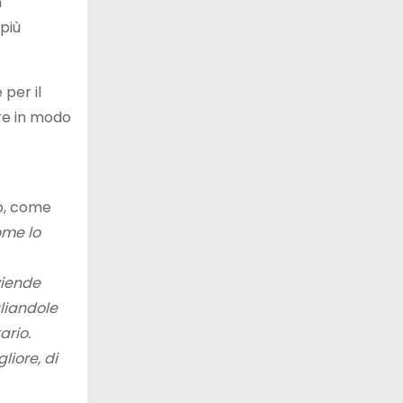
n
 più
 per il
re in modo
no, come
ome lo
ziende
gliandole
ario.
iore, di