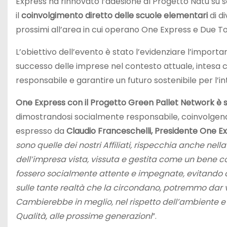
Express ha rinnovato l’adesione al Progetto Natù su s
il
coinvolgimento diretto delle scuole elementari
di di
prossimi all’area in cui operano One Express e Due Tor
L’obiettivo dell’evento è stato l’evidenziare l’import
successo delle imprese nel contesto attuale, intesa
responsabile e garantire un futuro sostenibile per l’i
One Express con il Progetto Green Pallet Network è s
dimostrandosi socialmente responsabile, coinvolgendo
espresso da
Claudio Franceschelli, Presidente One E
sono quelle dei nostri Affiliati, rispecchia anche nel
dell’impresa vista, vissuta e gestita come un bene c
fossero socialmente attente e impegnate, evitando di
sulle tante realtà che la circondano, potremmo dar 
Cambierebbe in meglio, nel rispetto dell’ambiente e 
Qualità, alle prossime generazioni
”.