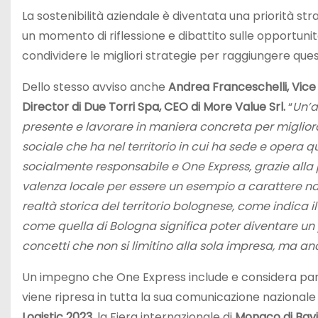
La sostenibilità aziendale è diventata una priorità s
un momento di riflessione e dibattito sulle opportunità
condividere le migliori strategie per raggiungere ques
Dello stesso avviso anche
Andrea Franceschelli,
Vice
Director di Due Torri Spa, CEO di More Value Srl.
“
Un’a
presente e lavorare in maniera concreta per miglior
sociale che ha nel territorio in cui ha sede e opera
socialmente responsabile e One Express, grazie alla pre
valenza locale per essere un esempio a carattere naz
realtà storica del territorio bolognese, come indica i
come quella di Bologna significa poter diventare un 
concetti che non si limitino alla sola impresa, ma an
Un impegno che One Express include e considera part
viene ripresa in tutta la sua comunicazione naziona
Logistic 2023
, la Fiera internazionale di
Monaco di Bav