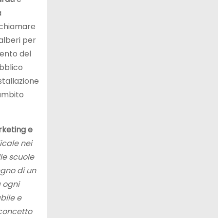
a
richiamare
alberi per
mento del
bblico
stallazione
’ambito
rketing e
icale nei
le scuole
egno di un
 ogni
bile e
 concetto