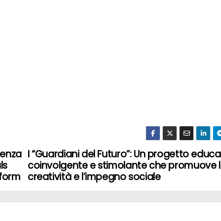
renza
I “Guardiani del Futuro”: Un progetto educa
ls
coinvolgente e stimolante che promuove 
rform
creatività e l’impegno sociale