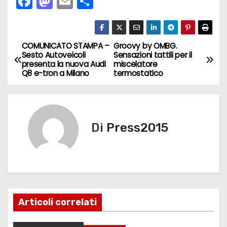
F
M
E
C
a
a
m
o
c
st
ai
n
e
o
l
di
COMUNICATO STAMPA –
Groovy by OMBG.
N
Sesto Autoveicoli
Sensazioni tattili per il
b
d
vi
presenta la nuova Audi
miscelatore
a
Q8 e-tron a Milano
termostatico
o
o
di
v
o
n
k
i
Di
Press2015
g
a
z
i
Articoli correlati
o