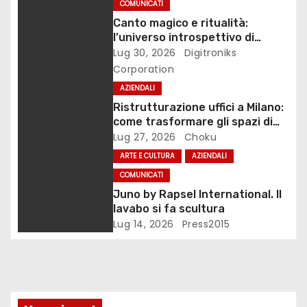
COMUNICATI
n
Canto magico e ritualità:
l’universo introspettivo di
e
Lilinanna
Lug 30, 2026
Digitroniks
Corporation
a
AZIENDALI
r
Ristrutturazione uffici a Milano:
come trasformare gli spazi di
t
lavoro
Lug 27, 2026
Choku
ARTE E CULTURA
AZIENDALI
i
COMUNICATI
c
Juno by Rapsel International. Il
lavabo si fa scultura
o
Lug 14, 2026
Press2015
l
i