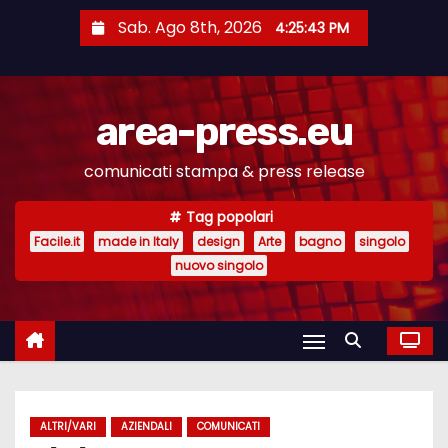
S
Sab. Ago 8th, 2026
4:25:43 PM
a
l
t
area-press.eu
a
a
comunicati stampa & press release
l
c
Tag popolari
o
Facile.it
made in Italy
design
Arte
bagno
singolo
n
nuovo singolo
t
e
n
u
t
ALTRI/VARI
AZIENDALI
COMUNICATI
o