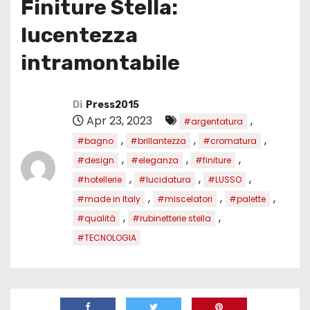
Finiture Stella:
lucentezza
intramontabile
Di
Press2015
Apr 23, 2023
,
#argentatura
,
,
,
#bagno
#brillantezza
#cromatura
,
,
,
#design
#eleganza
#finiture
,
,
,
#hotellerie
#lucidatura
#LUSSO
,
,
,
#made in Italy
#miscelatori
#palette
,
,
#qualità
#rubinetterie stella
#TECNOLOGIA