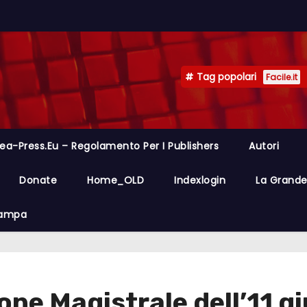
Tag popolari
Facile.it
ea-Press.eu – Regolamento Per I Publishers
Autori
Donate
Home_OLD
Indexlogin
La Grande 
Stampa
ne Magistrale dell’11 g