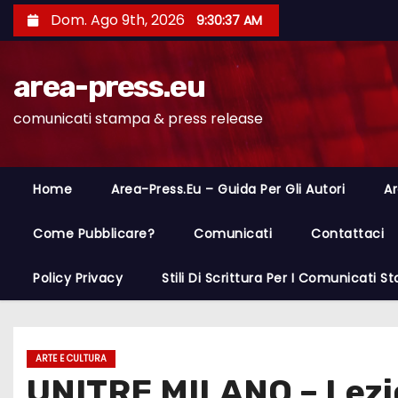
S
Dom. Ago 9th, 2026
9:30:38 AM
a
l
area-press.eu
t
a
comunicati stampa & press release
a
l
c
Home
Area-Press.eu – Guida Per Gli Autori
Ar
o
n
Come Pubblicare?
Comunicati
Contattaci
t
Policy Privacy
Stili Di Scrittura Per I Comunicati 
e
n
u
t
ARTE E CULTURA
UNITRE MILANO – Lezio
o