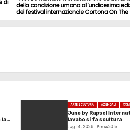
e di
della condizione umana all’undicesima edi
del festival internazionale Cortona On Th
ARTE E CULTURA
AZIENDALI
COM
Juno by Rapsel Internati
 la
lavabo si fa scultura
a
Lug 14, 2026
Press2015