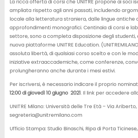
La ricca offerta di corsi che UNITRE propone ai soci 
ampliata rispetto agli anni passati, includendo argome
locale alla letteratura straniera, dalle lingue antiche
approfondimenti monografici. Centinaia di corsi e labor
settore, sono a completa disposizione degli studenti, 
nuova piattaforme UNITRE Education. (UNITREMILANO.
assoluta libertà, di qualsiasi corso scelto e con le mo
iniziative extraaccademiche, come conferenze, convegni
prolungheranno anche durante i mesi estivi.
Per iscriversi, è necessario indicare il proprio nominati
12:00 di giovedì 10 giugno 2021
. Il link per accedere al
UNITRE Milano: Università delle Tre Età – Via Ariber
segreteria@unitremilano.com
Ufficio Stampa: Studio Binaschi, Ripa di Porta Ticinese