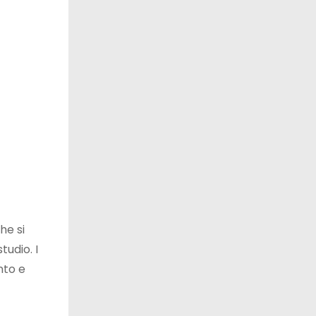
he si
tudio. I
nto e