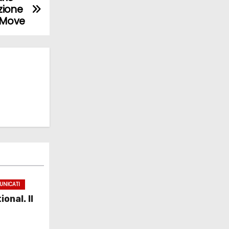
zione
e Move
UNICATI
onal. Il