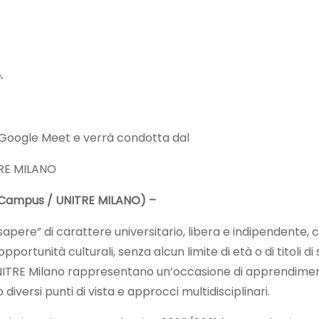
.
a Google Meet e verrà condotta dal
TRE MILANO
eCampus / UNITRE MILANO) –
ere” di carattere universitario, libera e indipendente, c
opportunità culturali, senza alcun limite di età o di titoli di s
 UNITRE Milano rappresentano un’occasione di apprendime
versi punti di vista e approcci multidisciplinari.