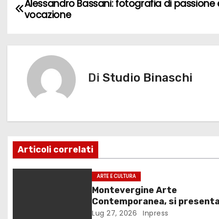
N
Alessandro Bassani: fotografia di passione 
b
d
vi
vocazione
a
o
o
di
v
o
n
k
i
Di
Studio Binaschi
g
a
z
i
Articoli correlati
o
ARTE E CULTURA
n
Montevergine Arte
Contemporanea, si presenta
e
monografia dedicata a Elian
Lug 27, 2026
Inpress