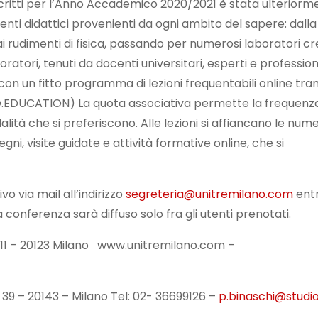
iscritti per l’Anno Accademico 2020/2021 è stata ulteriorm
nti didattici provenienti da ogni ambito del sapere: dalla
 ai rudimenti di fisica, passando per numerosi laboratori cre
atori, tenuti da docenti universitari, esperti e professioni
con un fitto programma di lezioni frequentabili online tra
EDUCATION) La quota associativa permette la frequenza
dalità che si preferiscono. Alle lezioni si affiancano le num
, visite guidate e attività formative online, che si
vo via mail all’indirizzo
segreteria@unitremilano.com
entr
la conferenza sarà diffuso solo fra gli utenti prenotati.
to, 11 – 20123 Milano www.unitremilano.com –
, 39 – 20143 – Milano Tel: 02- 36699126 –
p.binaschi@studio