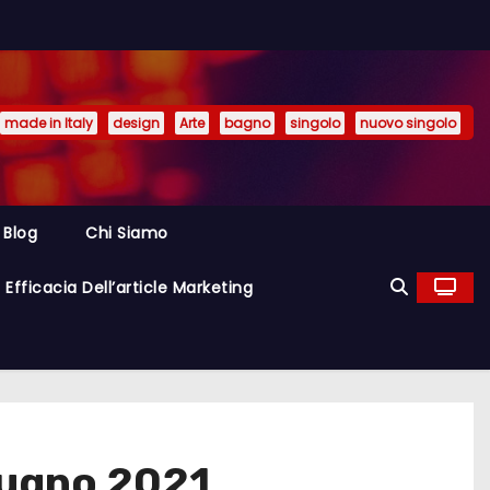
made in Italy
design
Arte
bagno
singolo
nuovo singolo
Blog
Chi Siamo
Efficacia Dell’article Marketing
iugno 2021