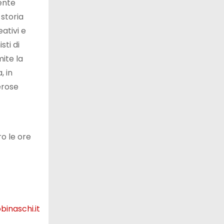
ente
 storia
ativi e
sti di
mite la
, in
erose
o le ore
binaschi.it