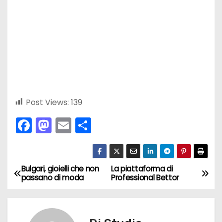
Post Views:
139
F
M
E
C
a
a
m
o
c
st
ai
n
e
o
l
di
Bulgari, gioielli che non
La piattaforma di
N
passano di moda
Professional Bettor
b
d
vi
a
o
o
di
v
o
n