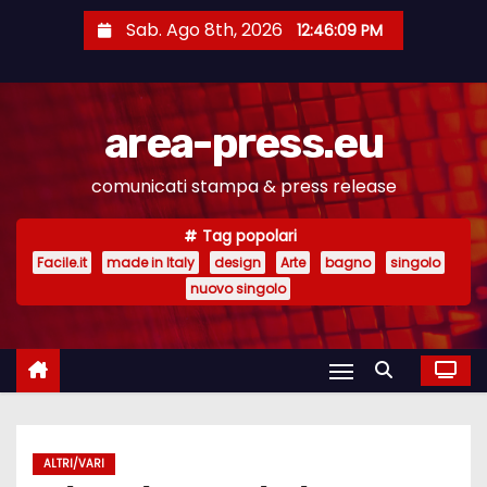
S
Sab. Ago 8th, 2026
12:46:10 PM
a
l
t
area-press.eu
a
a
comunicati stampa & press release
l
c
Tag popolari
o
Facile.it
made in Italy
design
Arte
bagno
singolo
n
nuovo singolo
t
e
n
u
t
ALTRI/VARI
o