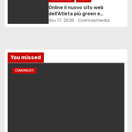
t
Online il nuovo sito web
i
dell’Atleta più green e
sostenibile d’Italia
Giu 17, 2026
Cosmosmedia
c
o
l
You missed
i
COMUNICATI