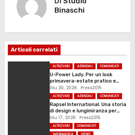
Di
Studio
k
i
Binaschi
g
a
z
Articoli correlati
i
ALTRI/VARI
AZIENDALI
COMUNICATI
o
U-Power Lady. Per un look
primavera-estate pratico e
n
vivace
Giu 30, 2026
Press2015
e
ALTRI/VARI
AZIENDALI
COMUNICATI
Rapsel International. Una storia
a
di design e lungimiranza per
l’arredo bagno
Giu 17, 2026
Press2015
r
ALTRI/VARI
COMUNICATI
INFORMATICA
SPORT