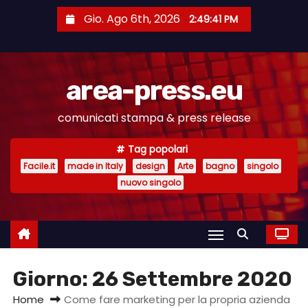
S
Gio. Ago 6th, 2026
2:49:42 PM
a
l
t
area-press.eu
a
a
comunicati stampa & press release
l
c
Tag popolari
o
Facile.it
made in Italy
design
Arte
bagno
singolo
n
nuovo singolo
t
e
n
u
Giorno:
26 Settembre 2020
t
o
Home
Come fare marketing per la propria azienda