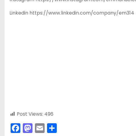
Linkedin https://www.linkedin.com/company/em314
Post Views:
496
F
M
E
C