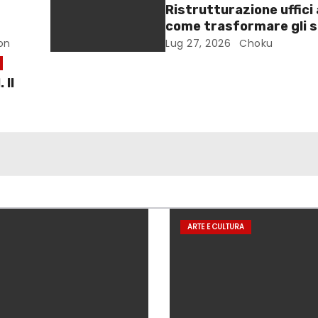
Ristrutturazione uffici 
come trasformare gli s
lavoro
on
Lug 27, 2026
Choku
 Il
ARTE E CULTURA