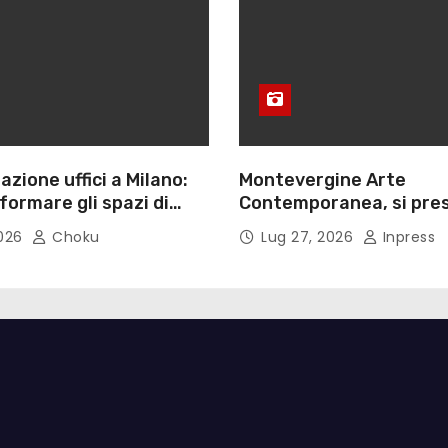
azione uffici a Milano:
Montevergine Arte
ormare gli spazi di
Contemporanea, si pres
monografia dedicata a 
2026
Choku
Lug 27, 2026
Inpress
Adorno