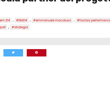
,
,
,
em 314
#EM314
#emmanuele macaluso
#factory performanc
,
port
#strategia