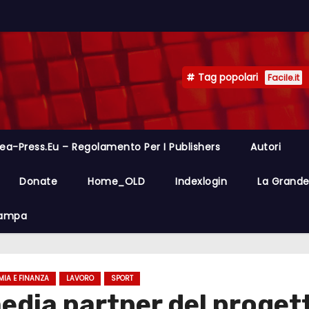
Tag popolari
Facile.it
ea-Press.eu – Regolamento Per I Publishers
Autori
Donate
Home_OLD
Indexlogin
La Grande 
Stampa
IA E FINANZA
LAVORO
SPORT
edia partner del proget