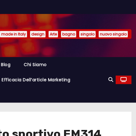
made in Italy
design
Arte
bagno
singolo
nuovo singolo
Blog
Chi Siamo
Efficacia Dell’article Marketing
to sportivo EM314