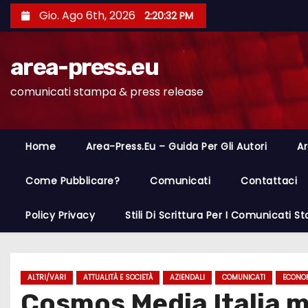
S
Gio. Ago 6th, 2026
2:20:33 PM
a
l
area-press.eu
t
a
comunicati stampa & press release
a
l
c
Home
Area-Press.eu – Guida Per Gli Autori
Ar
o
n
Come Pubblicare?
Comunicati
Contattaci
t
Policy Privacy
Stili Di Scrittura Per I Comunicati 
e
n
u
t
ALTRI/VARI
ATTUALITÀ E SOCIETÀ
AZIENDALI
COMUNICATI
ECONOM
Cosmos Media Italia m
o