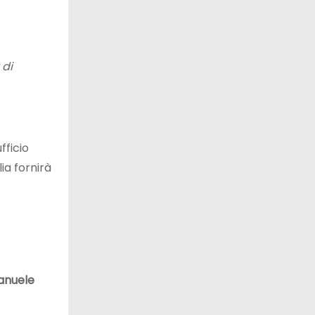
 di
fficio
ia fornirà
nuele