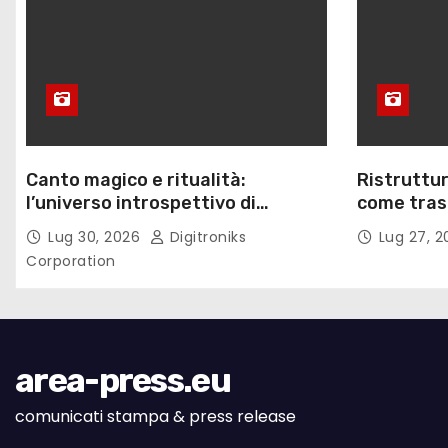
Canto magico e ritualità:
Ristruttur
l’universo introspettivo di
come trasf
Lilinanna
lavoro
Lug 30, 2026
Digitroniks
Lug 27, 
Corporation
area-press.eu
comunicati stampa & press release