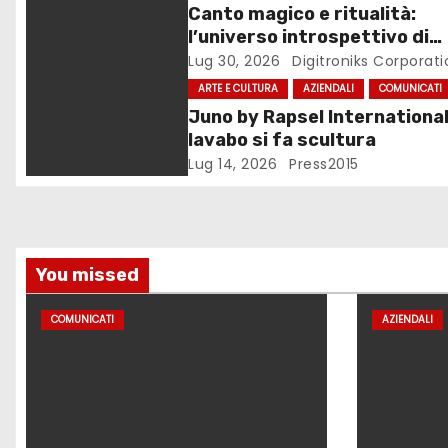
n
Canto magico e ritualità:
l’universo introspettivo di
e
Lilinanna
Lug 30, 2026
Digitroniks Corporati
a
ARTE E CULTURA
AZIENDALI
COMUNICATI
Juno by Rapsel International.
r
lavabo si fa scultura
Lug 14, 2026
Press2015
t
i
c
You missed
o
COMUNICATI
AZIENDALI
l
i