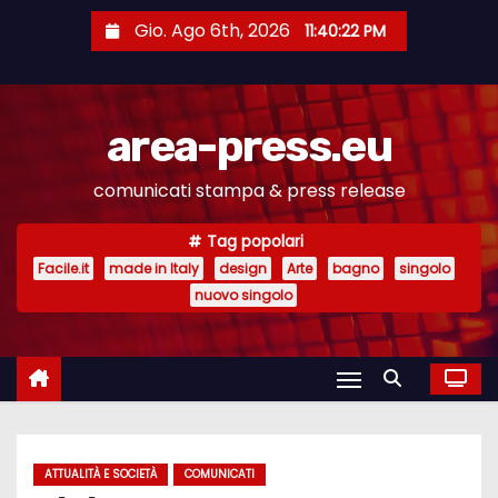
S
Gio. Ago 6th, 2026
11:40:22 PM
a
l
t
area-press.eu
a
a
comunicati stampa & press release
l
c
Tag popolari
o
Facile.it
made in Italy
design
Arte
bagno
singolo
n
nuovo singolo
t
e
n
u
t
ATTUALITÀ E SOCIETÀ
COMUNICATI
o