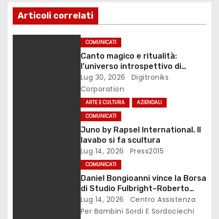
i
Articoli correlati
o
n
COMUNICATI
Canto magico e ritualità:
e
l’universo introspettivo di
Lilinanna
Lug 30, 2026
Digitroniks
a
Corporation
ARTE E CULTURA
AZIENDALI
r
COMUNICATI
t
Juno by Rapsel International. Il
lavabo si fa scultura
i
Lug 14, 2026
Press2015
c
COMUNICATI
Daniel Bongioanni vince la Borsa
o
di Studio Fulbright–Roberto
Wirth 2026
Lug 14, 2026
Centro Assistenza
l
Per Bambini Sordi E Sordociechi