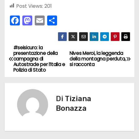
Post Views:
201
F
M
E
C
a
a
m
o
c
st
ai
n
e
o
l
di
#seisicuro: la
N
presentazione della
Nives Meroi, la leggenda
b
d
vi
campagna di
della montagna perduta,
a
Autostrade per l’Italia e
si racconta
o
o
di
Polizia di Stato
v
o
n
k
i
Di
Tiziana
g
Bonazza
a
z