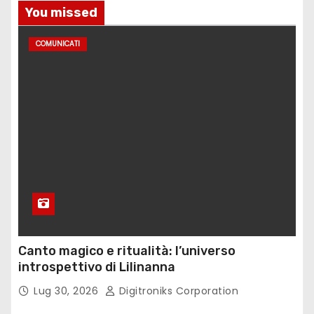
i
You missed
COMUNICATI
Canto magico e ritualità: l’universo
introspettivo di Lilinanna
Lug 30, 2026
Digitroniks Corporation