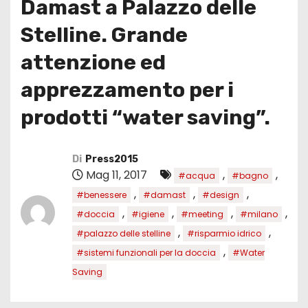
Damast a Palazzo delle
Stelline. Grande
attenzione ed
apprezzamento per i
prodotti “water saving”.
Di
Press2015
Mag 11, 2017
,
,
#acqua
#bagno
,
,
,
#benessere
#damast
#design
,
,
,
,
#doccia
#igiene
#meeting
#milano
,
,
#palazzo delle stelline
#risparmio idrico
,
#sistemi funzionali per la doccia
#Water
Saving