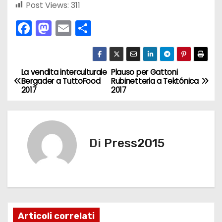
Post Views:
311
F
M
E
C
a
a
m
o
c
st
ai
n
e
o
l
di
La vendita interculturale
Plauso per Gattoni
N
Bergader a TuttoFood
Rubinetteria a Tektónica
b
d
vi
2017
2017
a
o
o
di
v
o
n
k
i
Di
Press2015
g
a
z
Articoli correlati