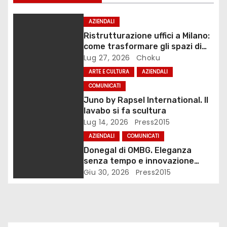
i
o
AZIENDALI
Ristrutturazione uffici a Milano:
n
come trasformare gli spazi di
lavoro
Lug 27, 2026
Choku
e
ARTE E CULTURA
AZIENDALI
a
COMUNICATI
Juno by Rapsel International. Il
r
lavabo si fa scultura
Lug 14, 2026
Press2015
t
AZIENDALI
COMUNICATI
i
Donegal di OMBG. Eleganza
senza tempo e innovazione
c
tecnologica
Giu 30, 2026
Press2015
o
l