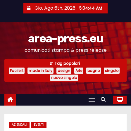
S
Gio. Ago 6th, 2026
5:04:45 AM
a
l
t
area-press.eu
a
a
comunicati stampa & press release
l
c
Tag popolari
o
Facile.it
made in Italy
design
Arte
bagno
singolo
n
nuovo singolo
t
e
n
u
t
AZIENDALI
EVENTI
o