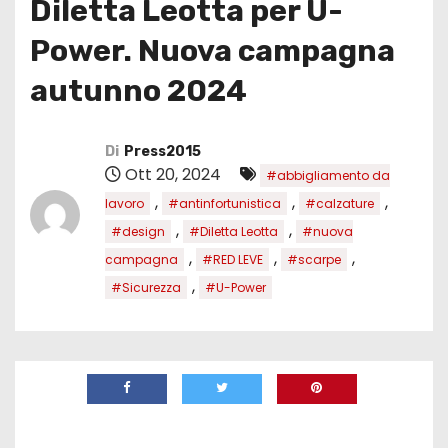
Diletta Leotta per U-
Power. Nuova campagna
autunno 2024
Di
Press2015
Ott 20, 2024
#abbigliamento da
,
,
,
lavoro
#antinfortunistica
#calzature
,
,
#design
#Diletta Leotta
#nuova
,
,
,
campagna
#RED LEVE
#scarpe
,
#Sicurezza
#U-Power