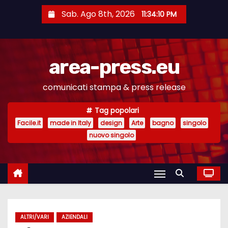
S
Sab. Ago 8th, 2026
11:34:10 PM
a
l
t
area-press.eu
a
a
comunicati stampa & press release
l
c
Tag popolari
o
Facile.it
made in Italy
design
Arte
bagno
singolo
n
nuovo singolo
t
e
n
u
t
ALTRI/VARI
AZIENDALI
o