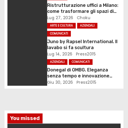
n
Ristrutturazione uffici a Milano:
come trasformare gli spazi di
e
lavoro
Lug 27, 2026
Choku
ARTE E CULTURA
AZIENDALI
a
COMUNICATI
r
Juno by Rapsel International. Il
lavabo si fa scultura
t
Lug 14, 2026
Press2015
i
AZIENDALI
COMUNICATI
Donegal di OMBG. Eleganza
c
senza tempo e innovazione
tecnologica
Giu 30, 2026
Press2015
o
l
i
You missed