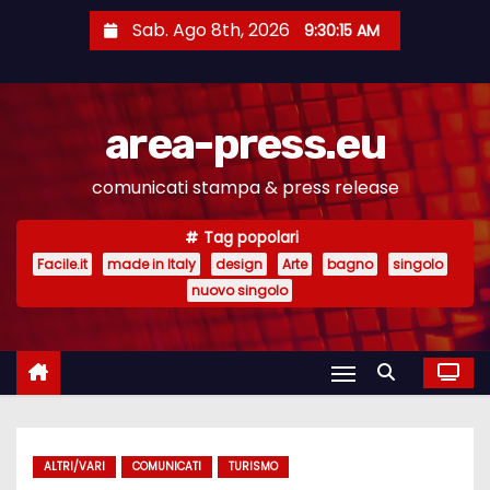
S
Sab. Ago 8th, 2026
9:30:16 AM
a
l
t
area-press.eu
a
a
comunicati stampa & press release
l
c
Tag popolari
o
Facile.it
made in Italy
design
Arte
bagno
singolo
n
nuovo singolo
t
e
n
u
t
ALTRI/VARI
COMUNICATI
TURISMO
o