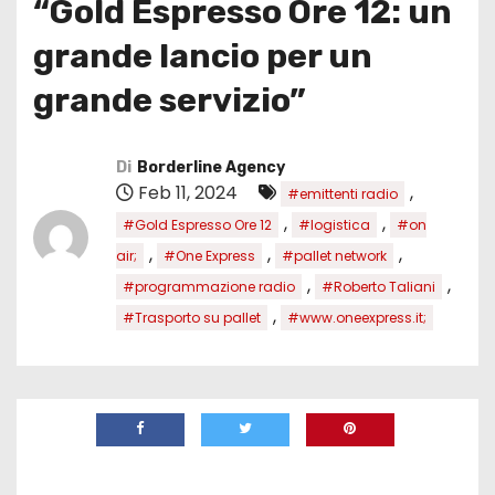
“Gold Espresso Ore 12: un
grande lancio per un
grande servizio”
Di
Borderline Agency
Feb 11, 2024
,
#emittenti radio
,
,
#Gold Espresso Ore 12
#logistica
#on
,
,
,
air;
#One Express
#pallet network
,
,
#programmazione radio
#Roberto Taliani
,
#Trasporto su pallet
#www.oneexpress.it;