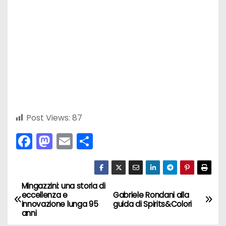
Post Views:
87
F
M
E
C
a
a
m
o
c
st
ai
n
e
o
l
di
Mingazzini: una storia di
N
eccellenza e
Gabriele Rondani alla
b
d
vi
innovazione lunga 95
guida di Spirits&Colori
a
anni
o
o
di