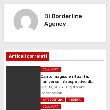
v
o
n
k
i
Di
Borderline
g
Agency
a
z
i
Articoli correlati
o
COMUNICATI
n
Canto magico e ritualità:
l’universo introspettivo di
e
Lilinanna
Lug 30, 2026
Digitroniks
Corporation
a
ARTE E CULTURA
AZIENDALI
r
COMUNICATI