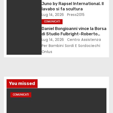
Juno by Rapsel International. Il
t
lavabo si fa scultura
Lug 14, 2026
Press2015
i
COMUNICATI
c
Daniel Bongioanni vince la Borsa
di Studio Fulbright–Roberto
o
Wirth 2026
Lug 14, 2026
Centro Assistenza
Per Bambini Sordi E Sordociechi
l
Onlus
i
You missed
COMUNICATI