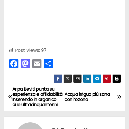
Post Views:
97
F
M
E
C
a
a
m
o
c
st
ai
n
e
o
l
di
Ar.pa Lieviti punta su
N
esperienza e affidabilità
Acqua irrigua più sana
b
d
vi
inserendo in organico
con l’ozono
a
due ultracinquantenni
o
o
di
v
o
n
k
i