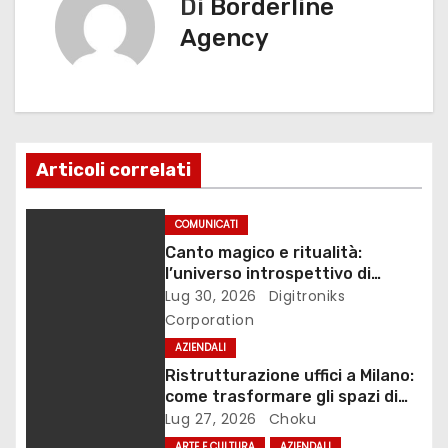
Di
Borderline
g
Agency
a
z
i
Articoli correlati
o
COMUNICATI
n
Canto magico e ritualità:
l’universo introspettivo di
e
Lilinanna
Lug 30, 2026
Digitroniks
Corporation
a
AZIENDALI
r
Ristrutturazione uffici a Milano:
come trasformare gli spazi di
t
lavoro
Lug 27, 2026
Choku
ARTE E CULTURA
AZIENDALI