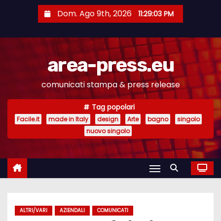
S
Dom. Ago 9th, 2026
11:29:04 PM
a
l
t
area-press.eu
a
a
comunicati stampa & press release
l
c
Tag popolari
o
Facile.it
made in Italy
design
Arte
bagno
singolo
n
nuovo singolo
t
e
n
u
t
ALTRI/VARI
AZIENDALI
COMUNICATI
o