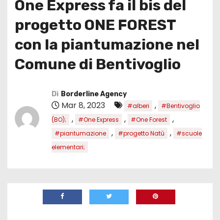
One Express fa il bis del
progetto ONE FOREST
con la piantumazione nel
Comune di Bentivoglio
Di
Borderline Agency
Mar 8, 2023
,
#alberi
#Bentivoglio
,
,
,
(BO);
#One Express
#One Forest
,
,
#piantumazione
#progetto Natù
#scuole
elementari;