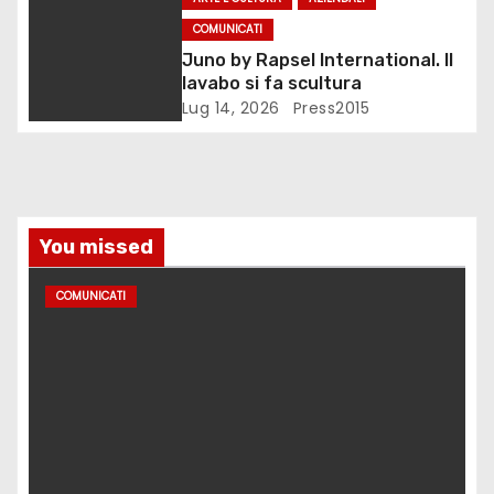
i
COMUNICATI
c
Juno by Rapsel International. Il
lavabo si fa scultura
o
Lug 14, 2026
Press2015
l
i
You missed
COMUNICATI