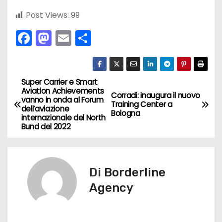
Post Views:
99
F
M
E
C
a
a
m
o
c
st
ai
n
e
o
l
di
Super Carrier e Smart
N
Aviation Achievements
Corradi: inaugura il nuovo
b
d
vi
vanno in onda al Forum
a
Training Center a
dell’aviazione
o
o
di
Bologna
internazionale del North
v
Bund del 2022
o
n
k
i
g
Di
Borderline
Agency
a
z