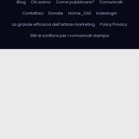
Blog
Chi siamo
Come pubblicare?
Comunicati
Contattaci
Donate
Home_OLD
indexlogin
La grande efficacia dell’article marketing
Policy Privacy
Stili di scrittura per i comunicati stampa