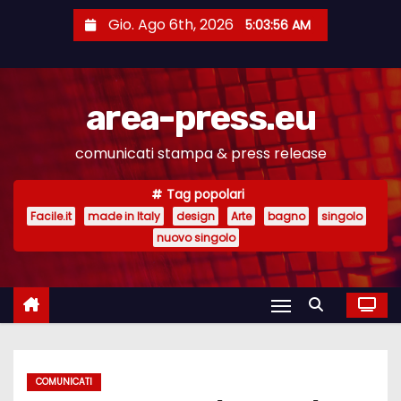
S
Gio. Ago 6th, 2026
5:03:57 AM
a
l
t
area-press.eu
a
a
comunicati stampa & press release
l
c
Tag popolari
o
Facile.it
made in Italy
design
Arte
bagno
singolo
n
nuovo singolo
t
e
n
u
t
COMUNICATI
o