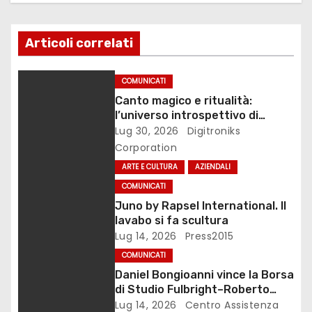
i
o
Articoli correlati
n
COMUNICATI
e
Canto magico e ritualità:
l’universo introspettivo di
a
Lilinanna
Lug 30, 2026
Digitroniks
Corporation
r
ARTE E CULTURA
AZIENDALI
t
COMUNICATI
Juno by Rapsel International. Il
i
lavabo si fa scultura
Lug 14, 2026
Press2015
c
COMUNICATI
o
Daniel Bongioanni vince la Borsa
di Studio Fulbright–Roberto
l
Wirth 2026
Lug 14, 2026
Centro Assistenza