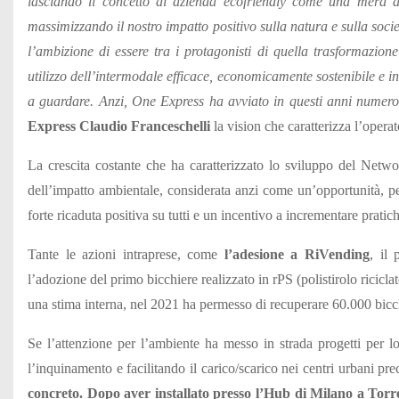
lasciando il concetto di azienda ecofriendly come una mera af
massimizzando il nostro impatto positivo sulla natura e sulla socie
l’ambizione di essere tra i protagonisti di quella trasformazion
utilizzo dell’intermodale efficace, economicamente sostenibile e i
a guardare. Anzi, One Express ha avviato in questi anni numerose
Express Claudio Franceschelli
la vision che caratterizza l’opera
La crescita costante che ha caratterizzato lo sviluppo del Net
dell’impatto ambientale, considerata anzi come
un’opportunità, p
forte ricaduta positiva su tutti e un incentivo a incrementare pratich
Tante le azioni intraprese, come
l’adesione a
RiVending
, il
l’adozione del primo bicchiere realizzato in rPS (polistirolo ricicla
una stima interna, nel 2021 ha permesso di recuperare 60.000 bicch
Se l’attenzione per l’ambiente ha messo in strada progetti per lo
l’inquinamento e facilitando il carico/scarico nei centri urbani prec
concreto. Dopo aver installato presso l’Hub di Milano a Tor