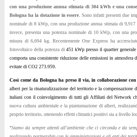
con una produzione annua stimata di 304 kWh e una conseg
Bologna ha la dotazione in essere
. S
ono infatti presenti due imp
nominale di 8 kWp, con una produzione annua stimata di 9,917 
invece, presenta una potenza nominale di 10 kWp, con una prod
misura di 6,694 kg. Recentemente One Express ha accresciuto
fotovoltaico della potenza di
451 kWp presso il quartier generale a
comporta una consistente riduzione delle emissioni in atmosfera
evitate di CO2 273.959.
Così come da Bologna ha preso il via, in
collaborazione co
alberi per la rinaturalizzazione del territorio e la compensazione 
italiani con il coinvolgimento di tutti gli Affiliati del Network
nuova cultura ambientale e la piantumazione di alberi, realizzan
proprio territorio, ottenendo effetti climatici positivi sia a livello l
“
Siamo da sempre attenti all’ambiente che ci circonda e da sempre
realizzando partnership con le amministrazioni e gli enti dei terr