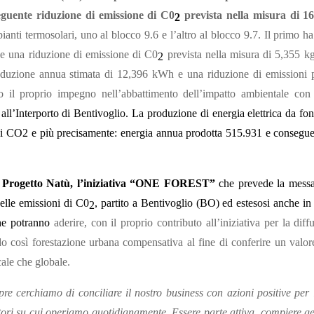
uente riduzione di emissione di C0
prevista nella misura di 1
2
ianti termosolari, uno al blocco 9.6 e l’altro al blocco 9.7
. Il primo h
e una riduzione di emissione di C0
prevista nella misura di 5,355 kg
2
uzione annua stimata di 12,396 kWh e una riduzione di emissioni pr
 il proprio impegno nell’abbattimento dell’impatto ambientale con
ll’Interporto di Bentivoglio. La produzione di energia elettrica da font
 di CO2 e più precisamente: energia annua prodotta 515.931 e consegue
n Progetto Natù, l’iniziativa “ONE FOREST”
che prevede la messa
delle emissioni di C0
, partito a Bentivoglio (BO) ed estesosi anche in
2
 che potranno
aderire, con il proprio contributo all’iniziativa per la dif
do così forestazione urbana compensativa al fine di conferire un valor
ocale che globale.
 cerchiamo di conciliare il nostro business con azioni positive per la
itori su cui operiamo quotidianamente. Essere parte attiva, compiere ges