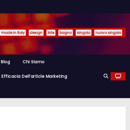
made in Italy
design
Arte
bagno
singolo
nuovo singolo
Blog
Chi Siamo
Efficacia Dell’article Marketing