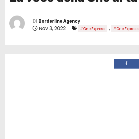
Di
Borderline Agency
Nov 3, 2022
,
#One Express
#One Expres