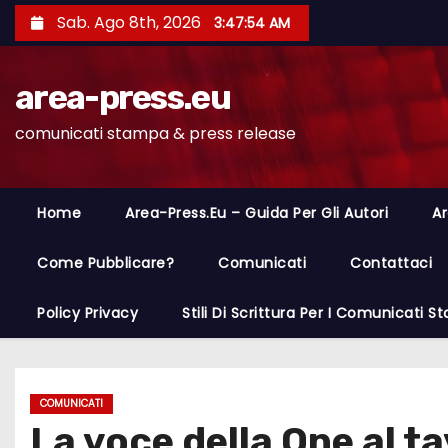
S
Sab. Ago 8th, 2026
3:47:55 AM
a
l
area-press.eu
t
a
comunicati stampa & press release
a
l
c
Home
Area-Press.eu – Guida Per Gli Autori
Ar
o
n
Come Pubblicare?
Comunicati
Contattaci
t
Policy Privacy
Stili Di Scrittura Per I Comunicati 
e
n
u
t
COMUNICATI
La voce della One al ta
o