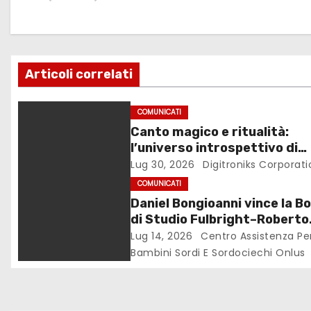
a
z
Articoli correlati
i
o
COMUNICATI
Canto magico e ritualità:
n
l’universo introspettivo di
Lilinanna
Lug 30, 2026
Digitroniks Corporati
e
COMUNICATI
a
Daniel Bongioanni vince la B
di Studio Fulbright–Roberto
r
Wirth 2026
Lug 14, 2026
Centro Assistenza Pe
Bambini Sordi E Sordociechi Onlus
t
i