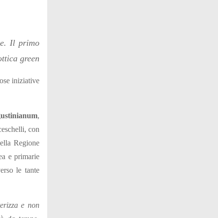
e. Il primo
ottica green
ose iniziative
gustinianum
,
ceschelli, con
della Regione
ea e primarie
erso le tante
terizza e non