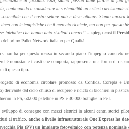
fermazione di facciata. Anzi, siamo passati dalle parole ai fatti g
tà, continuando a considerare la sostenibilità un criterio decisionale s
e sostenibile che il nostro settore può e deve attuare. Siamo ancora 
n linea con le tempistiche che il mercato richiede, ma non per questo bi
 iniziative che hanno dato risultati concreti
” –
spiega così il Pres
to del primo Pallet Network italiano per Qualità.
work non ha per questo messo in secondo piano l’impegno concreto ne
erché nonostante i costi che comporta, rappresenta una forma di rispa
e di questo tipo.
 progetto di economia circolare promosso da Confida, Corepla e Un
to) derivante dal ciclo chiuso di recupero e riciclo di bicchieri in plasti
ierini in PS, 60.000 palettine in PS e 30.000 bottiglie in PeT.
 sviluppo di consegne con mezzi elettrici in alcuni centri storici pilo
lusi al traffico,
anche a livello infrastrutturale One Express ha dat
revecchia Pia (PV) un impianto fotovoltaico con potenza nominale