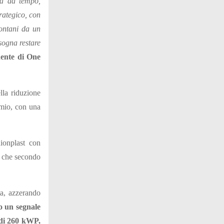
ià da tempo,
trategico, con
lontani da un
sogna restare
idente di One
lla riduzione
rmio, con una
ionplast con
ca che secondo
ta, azzerando
o un segnale
 di 260 kWP,