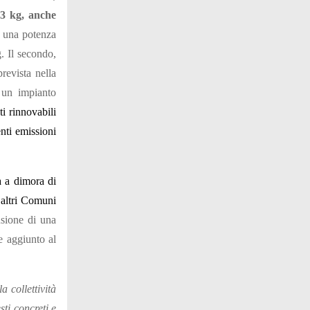
63 kg, anche
a una potenza
. Il secondo,
evista nella
 un impianto
i rinnovabili
nti emissioni
 a dimora di
 altri Comuni
fusione di una
e aggiunto al
 collettività
ti concreti e