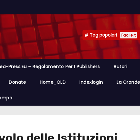
Tag popolari
Facile.it
ea-Press.eu – Regolamento Per I Publishers
Autori
Donate
Home_OLD
Indexlogin
La Grande 
Stampa
volo delle Istituzioni