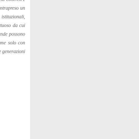
ntrapreso un
istituzionali,
rtuoso da cui
iende possono
ime solo con
le generazioni