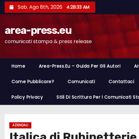
S
Sab. Ago 8th, 2026
4:28:34 AM
a
l
area-press.eu
t
a
comunicati stampa & press release
a
l
c
Home
Area-Press.eu – Guida Per Gli Autori
Ar
o
n
Come Pubblicare?
Comunicati
Contattaci
t
Policy Privacy
Stili Di Scrittura Per I Comunicati 
e
n
u
t
AZIENDALI
Italica di Rubinetterie
o