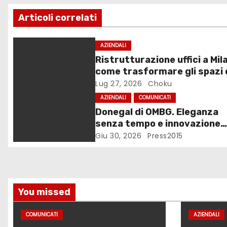
z
Articoli correlati
i
o
AZIENDALI
Ristrutturazione uffici a Mil
n
come trasformare gli spazi 
lavoro
Lug 27, 2026
Choku
e
AZIENDALI
COMUNICATI
a
Donegal di OMBG. Eleganza
senza tempo e innovazione
r
tecnologica
Giu 30, 2026
Press2015
t
i
c
You missed
o
COMUNICATI
AZIENDALI