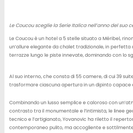
Le Coucou sceglie la Serie Italica nell’anno del suo c
Le Coucou è un hotel a 5 stelle situato a Méribel, rin
un’allure elegante da chalet tradizionale, in perfetta 
terrazze lungo le piste innevate, dominando con lo s
Al suo interno, che consta di 55 camere, di cui 39 sui
trasformare ciascuna apertura in un dipinto capace di
Combinando un lusso semplice e caloroso con un’atm
contrasto tra il monumentale e l’intimista, le linee geom
tecnico e l’artigianato, Yovanovic ha riletto il repert
contemporaneo pulito, ma accogliente e sottilmente