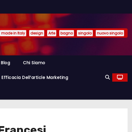
made in Italy
design
Arte
bagno
singolo
nuovo singolo
Blog
Chi Siamo
Efficacia Dell’article Marketing
 Francesi