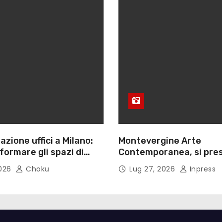
azione uffici a Milano:
Montevergine Arte
ormare gli spazi di
Contemporanea, si pres
monografia dedicata a 
2026
Choku
Lug 27, 2026
Inpress
Adorno