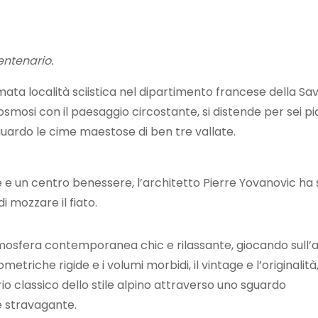
entenario.
omata località sciistica nel dipartimento francese della Sa
osmosi con il paesaggio circostante, si distende per sei pia
guardo le cime maestose di ben tre vallate.
te e un centro benessere, l’architetto Pierre Yovanovic ha
 mozzare il fiato.
osfera contemporanea chic e rilassante, giocando sull’a
etriche rigide e i volumi morbidi, il vintage e l’originalità,
orio classico dello stile alpino attraverso uno sguardo
 stravagante.