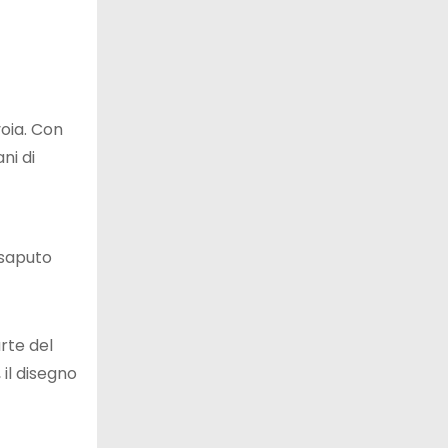
voia. Con
ni di
 saputo
rte del
 il disegno