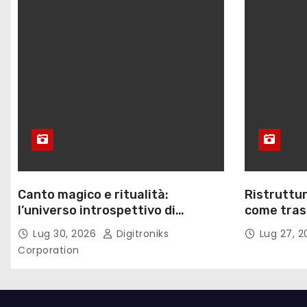
l
i
Canto magico e ritualità:
Ristruttur
l’universo introspettivo di
come trasf
Lilinanna
lavoro
Lug 30, 2026
Digitroniks
Lug 27, 
Corporation