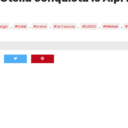
,
,
,
,
,
,
sign
#hotel
#icona
#Le Coucou
#LUSSO
#Méribel
#