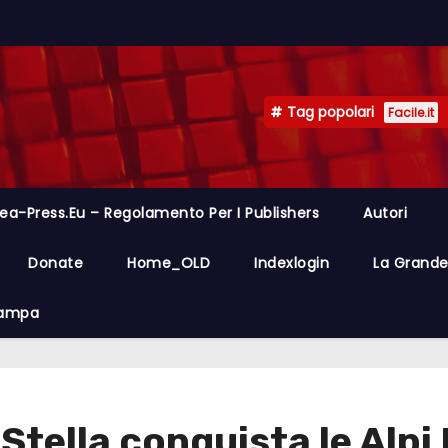
Tag popolari
Facile.it
ea-Press.eu – Regolamento Per I Publishers
Autori
Donate
Home_OLD
Indexlogin
La Grande 
Stampa
 Stella conquista le Alpi