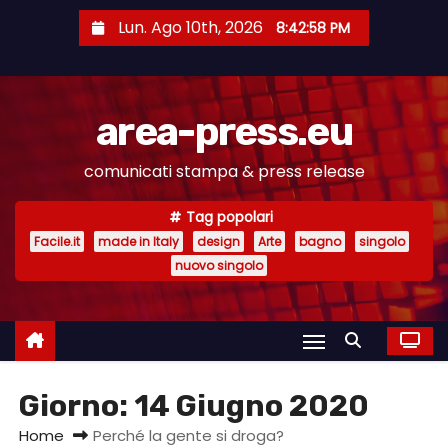
S
Lun. Ago 10th, 2026
8:42:58 PM
a
l
t
area-press.eu
a
a
comunicati stampa & press release
l
c
Tag popolari
o
Facile.it
made in Italy
design
Arte
bagno
singolo
n
nuovo singolo
t
e
n
u
Giorno:
14 Giugno 2020
t
o
Home
Perché la gente si droga?