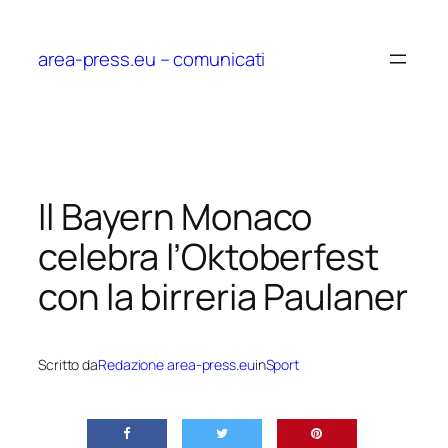
Vai
al
area-press.eu – comunicati
contenuto
Il Bayern Monaco
celebra l’Oktoberfest
con la birreria Paulaner
Scritto da
Redazione area-press.eu
in
Sport