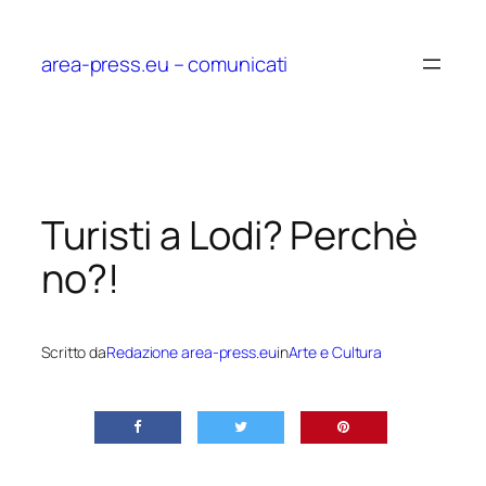
Vai
al
area-press.eu – comunicati
contenuto
Turisti a Lodi? Perchè
no?!
Scritto da
Redazione area-press.eu
in
Arte e Cultura