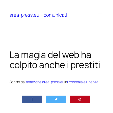
Vai
al
area-press.eu – comunicati
contenuto
La magia del web ha
colpito anche i prestiti
Scritto da
Redazione area-press.eu
in
Economia e Finanza