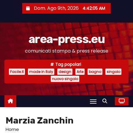
S
Dom. Ago 9th, 2026
4:42:05 AM
a
l
t
area-press.eu
a
a
comunicati stampa & press release
l
c
Tag popolari
o
Facile.it
made in Italy
design
Arte
bagno
singolo
n
nuovo singolo
t
e
n
u
Marzia Zanchin
t
o
Home