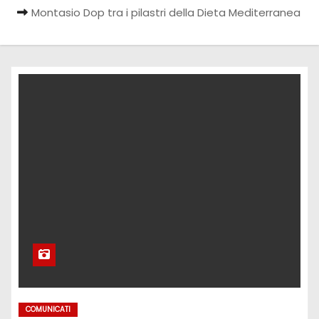
Montasio Dop tra i pilastri della Dieta Mediterranea
COMUNICATI