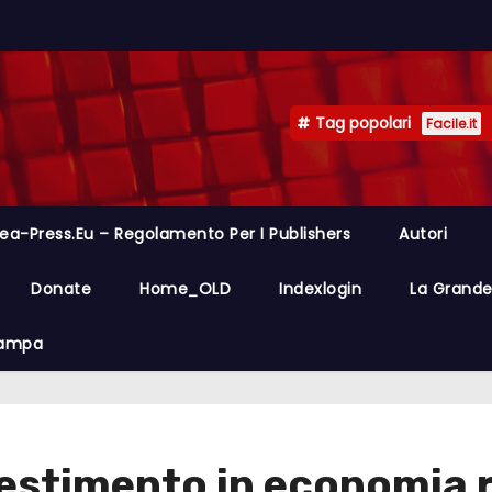
Tag popolari
Facile.it
ea-Press.eu – Regolamento Per I Publishers
Autori
Donate
Home_OLD
Indexlogin
La Grande 
Stampa
nvestimento in economia 