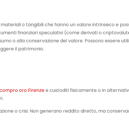
 materiali o tangibili che hanno un valore intrinseco e po
menti finanziari speculativi (come derivati o criptovalute
umo o alla conservazione del valore. Possono essere utiliz
ggere il patrimonio.
compro oro Firenze
e custoditi fisicamente o in alternati
i.
nflazione o crisi. Non generano reddito diretto, ma conserv