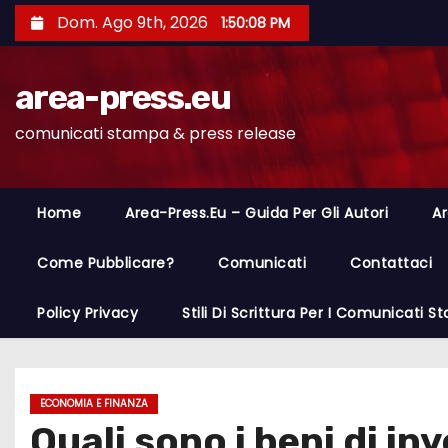
S
Dom. Ago 9th, 2026
1:50:09 PM
a
l
area-press.eu
t
a
comunicati stampa & press release
a
l
c
Home
Area-Press.eu – Guida Per Gli Autori
Ar
o
n
Come Pubblicare?
Comunicati
Contattaci
t
Policy Privacy
Stili Di Scrittura Per I Comunicati 
e
n
u
t
ECONOMIA E FINANZA
Quali sono i beni di i
o