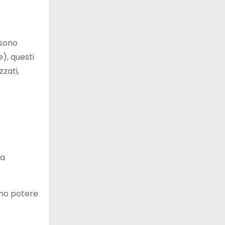
ssono
), questi
zati,
va
ano potere