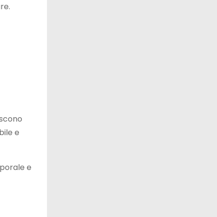
re.
iscono
bile e
mporale e