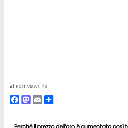
Post Views:
78
F
M
E
C
a
a
m
o
c
st
ai
n
e
o
l
di
Perché il prezzo dell’oro è aumentato così 