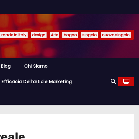
made in Italy
design
Arte
bagno
singolo
nuovo singolo
Blog
Chi Siamo
Efficacia Dell’article Marketing
reale