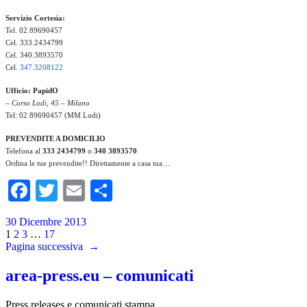
Servizio Cortesia:
Tel. 02.89690457
Cel. 333.2434799
Cel. 340.3893570
Cel.
347.3208122
Ufficio:
PapidO
– Corso Lodi, 45 – Milano
Tel: 02 89690457 (MM Lodi)
PREVENDITE A DOMICILIO
Telefona al
333 2434799
o
340 3893570
Ordina le tue prevendite!! Direttamente a casa tua…
Facebook
Twitter
Email
Condividi
30 Dicembre 2013
1
2
3
…
17
Pagina successiva
→
area-press.eu – comunicati
Press releases e comunicati stampa