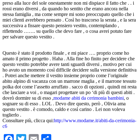
preso alla luce del sole onestamente non mi dispiace il fatto che . . i
rossi erano diversi , da quando ho sentito che erano ancora nella
stessa famiglia , ma come sempre mi sono preoccupato quello che i
miei clienti avrebbero pensato . Così ho trascorso la serata , e la sera
successiva a fissare questo pensiero vestito, contemplando ,
riflettendo ……. su quello che devo fare , o cosa avrei potuto fare
per salvare questo vestito .
Questo è stato il prodotto finale , e mi piace …. proprio come ho
amato il primo progetto . Haha . Alla fine ho finito per decidere che
questo vestito potrebbe avere tanti sguardi diversi , motivo per cui
ho avuto un momento così difficile decidere sulla versione definitiva
. Potrei anche mettere il vestito insieme proprio come l’originale
abito alpino di vacanza con un marrone maglia , e il marrone tessuto
polka dot come l’assetto arruffato . sacco di opzioni , quindi mi resta
che lasciare a voi , o magari progettare un po ‘di più di questi abiti .
dovrò dormire su di esso ,
modame abiti da cerimonia bambini
, o
sognare su di esso . LOL . Devo dire questo, però , Olivia ama
questo vestito . è comodo, caldo e così carino . Lei non voleva
toglierlo .
Consultare più, clicca qui:
http://www.modame.it/abiti-da-cerimonia-
c6
Facebook
Twitter
Email
Condividi