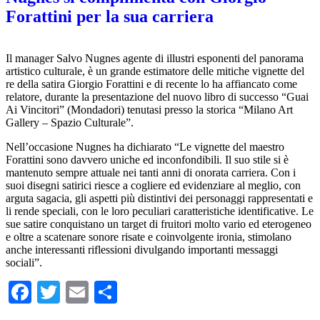
Forattini per la sua carriera
Il manager Salvo Nugnes agente di illustri esponenti del panorama
artistico culturale, è un grande estimatore delle mitiche vignette del
re della satira Giorgio Forattini e di recente lo ha affiancato come
relatore, durante la presentazione del nuovo libro di successo “Guai
Ai Vincitori” (Mondadori) tenutasi presso la storica “Milano Art
Gallery – Spazio Culturale”.
Nell’occasione Nugnes ha dichiarato “Le vignette del maestro
Forattini sono davvero uniche ed inconfondibili. Il suo stile si è
mantenuto sempre attuale nei tanti anni di onorata carriera. Con i
suoi disegni satirici riesce a cogliere ed evidenziare al meglio, con
arguta sagacia, gli aspetti più distintivi dei personaggi rappresentati e
li rende speciali, con le loro peculiari caratteristiche identificative. Le
sue satire conquistano un target di fruitori molto vario ed eterogeneo
e oltre a scatenare sonore risate e coinvolgente ironia, stimolano
anche interessanti riflessioni divulgando importanti messaggi
sociali”.
Facebook
Twitter
Email
Condividi