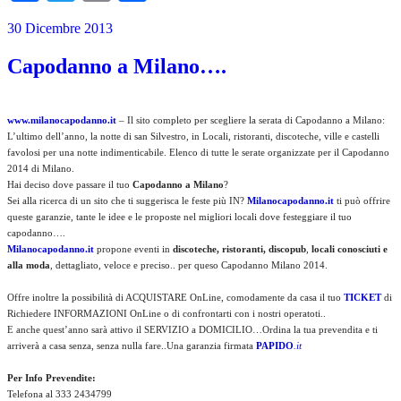
30 Dicembre 2013
Capodanno a Milano….
www.milanocapodanno.it
– Il sito completo per scegliere la serata di Capodanno a Milano:
L’ultimo dell’anno, la notte di san Silvestro, in Locali, ristoranti, discoteche, ville e castelli
favolosi per una notte indimenticabile. Elenco di tutte le serate organizzate per il Capodanno
2014 di Milano.
Hai deciso dove passare il tuo
Capodanno a Milano
?
Sei alla ricerca di un sito che ti suggerisca le feste più IN?
Milanocapodanno.it
ti può offrire
queste garanzie, tante le idee e le proposte nel migliori locali dove festeggiare il tuo
capodanno….
Milanocapodanno.it
propone eventi in
discoteche, ristoranti, discopub
,
locali conosciuti e
alla moda
, dettagliato, veloce e preciso.. per queso Capodanno Milano 2014.
Offre inoltre la possibilità di ACQUISTARE OnLine, comodamente da casa il tuo
TICKET
di
Richiedere INFORMAZIONI OnLine o di confrontarti con i nostri operatoti..
E anche quest’anno sarà attivo il SERVIZIO a DOMICILIO…Ordina la tua prevendita e ti
arriverà a casa senza, senza nulla fare..Una garanzia firmata
PAPIDO
.it
Per Info Prevendite:
Telefona al 333 2434799