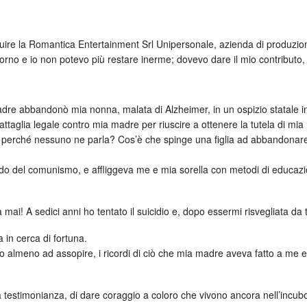
tuire la Romantica Entertainment Srl Unipersonale, azienda di produzion
iorno e io non potevo più restare inerme; dovevo dare il mio contributo,
dre abbandonò mia nonna, malata di Alzheimer, in un ospizio statale in 
aglia legale contro mia madre per riuscire a ottenere la tutela di mia 
ta: perché nessuno ne parla? Cos’è che spinge una figlia ad abbandonar
 del comunismo, e affliggeva me e mia sorella con metodi di educazione
i! A sedici anni ho tentato il suicidio e, dopo essermi risvegliata da tre 
a in cerca di fortuna.
o almeno ad assopire, i ricordi di ciò che mia madre aveva fatto a me 
a testimonianza, di dare coraggio a coloro che vivono ancora nell’incubo 