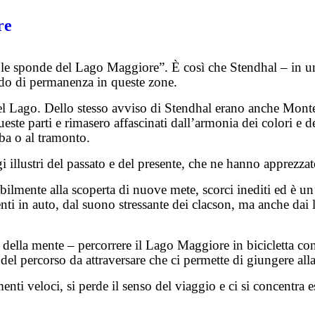
re
 le sponde del Lago Maggiore”. È così che Stendhal – in uno 
odo di permanenza in queste zone.
del Lago. Dello stesso avviso di Stendhal erano anche Mont
este parti e rimasero affascinati dall’armonia dei colori e de
lba o al tramonto.
lustri del passato e del presente, che ne hanno apprezzato 
ilmente alla scoperta di nuove mete, scorci inediti ed è un
nti in auto, dal suono stressante dei clacson, ma anche dai l
e della mente – percorrere il Lago Maggiore in bicicletta cons
 del percorso da attraversare che ci permette di giungere alla
enti veloci, si perde il senso del viaggio e ci si concentra