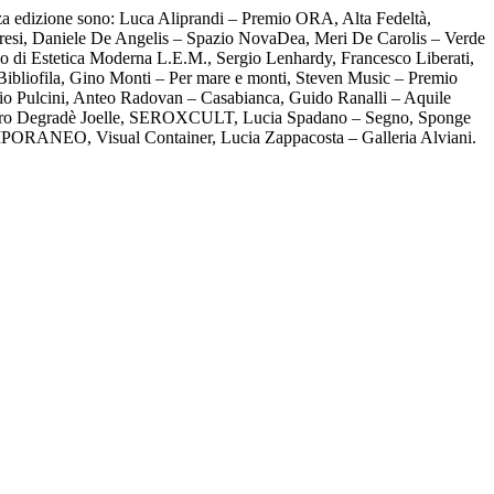
erza edizione sono: Luca Aliprandi – Premio ORA, Alta Fedeltà,
resi, Daniele De Angelis – Spazio NovaDea, Meri De Carolis – Verde
rio di Estetica Moderna L.E.M., Sergio Lenhardy, Francesco Liberati,
ibliofila, Gino Monti – Per mare e monti, Steven Music – Premio
ilvio Pulcini, Anteo Radovan – Casabianca, Guido Ranalli – Aquile
 Centro Degradè Joelle, SEROXCULT, Lucia Spadano – Segno, Sponge
RANEO, Visual Container, Lucia Zappacosta – Galleria Alviani.