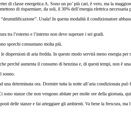
rter di classe energetica A. Sono un po’ più cari, è vero, ma la maggior
ermettono di risparmiare, da soli, il 30% dell’energia elettrica necessari
 “deumidificazione”. Usala! In questa modalità il condizionatore abbassa
ura tra l’esterno e l’interno non deve superare i sei gradi.
 sono sporchi consumano molta più.
tte le dispersioni di aria fredda. In questo modo servirà meno energia per 
 perché aumenta il consumo di benzina e, di questi tempi, non è una c
il sonno.
 ad una determinata ora. Dormire tutta la notte all’aria condizionata può f
Ci sono stanze che non vengono abitate per molte ore della giornata, qui
posti delle stanze e fai arieggiare gli ambienti. Va bene la frescura, ma l