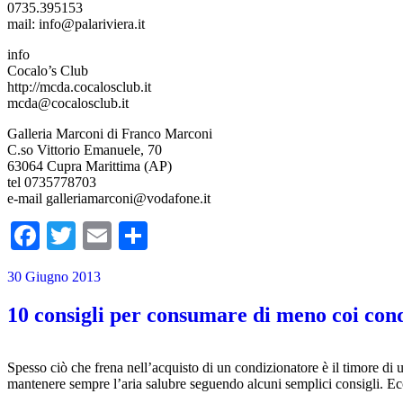
0735.395153
mail:
info@palariviera.it
info
Cocalo’s Club
http://mcda.cocalosclub.it
mcda@cocalosclub.it
Galleria Marconi di Franco Marconi
C.so Vittorio Emanuele, 70
63064 Cupra Marittima (AP)
tel 0735778703
e-mail
galleriamarconi@vodafone.it
Facebook
Twitter
Email
Condividi
30 Giugno 2013
10 consigli per consumare di meno coi con
Spesso ciò che frena nell’acquisto di un condizionatore è il timore di uti
mantenere sempre l’aria salubre seguendo alcuni semplici consigli. Ecc