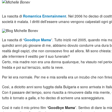
La nascita di
Romantica Entertainment
. Nel 2006 ho deciso di costi
società è malata. I diritti dell’essere umano vengono calpestati ogni g
La nascita di “
Goodbye Mama
”. Tutto iniziò nel 2005, quando mia ma
quindici anni più giovane di me, abbiamo dovuto condurre una dura batt
realtà degli ospizi, che non conoscevo fino ad allora. Mi sono chies
alle infermiere il vestito per il suo funerale?
Certo, mia madre non era una donna qualunque, ha vissuto nel periodo
fredda e poi sul terrazzo, sotto la neve.
Per lei era normale. Per me e mia sorella era un incubo che non finiva ma
Così, a diciotto anni sono fuggita dalla Bulgaria e sono arrivata in Itali
Con il passare del tempo, sono riuscita a rimuovere dalla mia mente, 
tutto è tornato a galla, e ho deciso di scrivere una sceneggiatura.
Così è nato il mio primo film “
Goodbye Mama
”. Sentivo di dare la mi