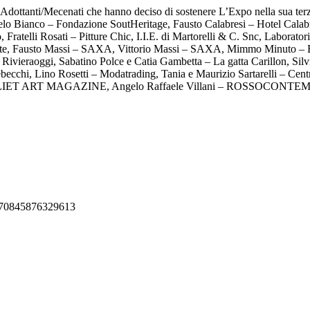
li Adottanti/Mecenati che hanno deciso di sostenere L’Expo nella sua t
o Bianco – Fondazione SoutHeritage, Fausto Calabresi – Hotel Calab
ratelli Rosati – Pitture Chic, I.I.E. di Martorelli & C. Snc, Laborato
Marte, Fausto Massi – SAXA, Vittorio Massi – SAXA, Mimmo Minuto – B
 – Rivieraoggi, Sabatino Polce e Catia Gambetta – La gatta Carillon, S
 Rebecchi, Lino Rosetti – Modatrading, Tania e Maurizio Sartarelli –
– JULIET ART MAGAZINE, Angelo Raffaele Villani – ROSSOCONTEMPO
/270845876329613