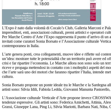
L’Expo è nato dalla volontà di Cocalo’s Club, Galleria Marconi e PalaR
imprenditori, enti, associazioni culturali, premi artistici e operatori cul
Per Marche Centro d’Arte l’Expo rappresenta il punto d’arrivo di un anno 
invitati come curatori Sonia Borsato e l’Associazione culturale Vertical
contemporanea in Italia.
L’arte genera ponti, crea collegamenti, muove idee e riflette sul cont
un’idea: mostrare tutte le potenzialità che un territorio può avere ed of
crisi e far ripartire l’economia. Le Marche allora non sono solo un terri
riceve e propaga mettendosi in contatto con i molteplici aspetti del m
che l’arte sarà uno dei motori che faranno ripartire l’Italia, intende met
cultura.
Sonia Borsato propone un ponte ideale tra le Marche e la Sardegna all
artisti sono: Silvia Idili, Fabiola Ledda, Giovanni Manunta Pastorel
L’Associazione culturale Verticale d’Arte propone invece CROSSWAYS,
tendenze espressive. Gli artisti sono: Federica Amichetti, Attinia, 
Grassi, Giuseppe Lana, Ping Li, Silvia Mariotti, Barbara Nati, Niba, 