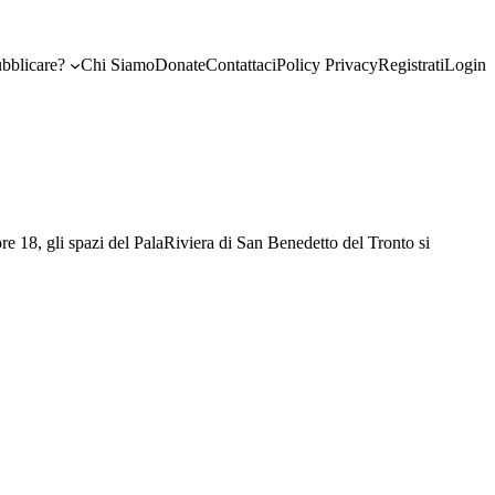
bblicare?
Chi Siamo
Donate
Contattaci
Policy Privacy
Registrati
Login
e 18, gli spazi del PalaRiviera di San Benedetto del Tronto si