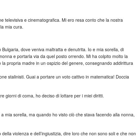
e televisiva e cinematografica. Mi ero resa conto che la nostra
 la mia cura.
Bulgaria, dove veniva maltratta e denutrita. Io e mia sorella, di
nonna e portarla via da quel posto orrendo. Mi ha colpito molto la
e la propria madre in un ospizio del genere, consegnando addirittura
 stalinisti. Guai a portare un voto cattivo in matematica! Doccia
giorni di coma, ho deciso di lottare per i miei diritti.
e a mia sorella, ma quando ho visto ciò che stava facendo alla nonna,
della violenza e dell’ingiustizia, dire loro che non sono soli e che non