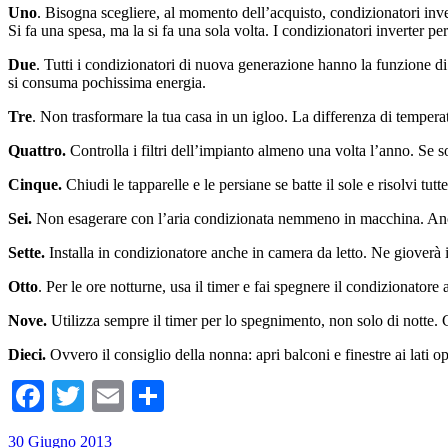
Uno
. Bisogna scegliere, al momento dell’acquisto, condizionatori inve
Si fa una spesa, ma la si fa una sola volta. I condizionatori inverter p
Due
. Tutti i condizionatori di nuova generazione hanno la funzione di
si consuma pochissima energia.
Tre
. Non trasformare la tua casa in un igloo. La differenza di temperat
Quattro.
Controlla i filtri dell’impianto almeno una volta l’anno. Se
Cinque.
Chiudi le tapparelle e le persiane se batte il sole e risolvi tu
Sei.
Non esagerare con l’aria condizionata nemmeno in macchina. Anche
Sette.
Installa in condizionatore anche in camera da letto. Ne gioverà 
Otto
. Per le ore notturne, usa il timer e fai spegnere il condizionatore
Nove.
Utilizza sempre il timer per lo spegnimento, non solo di notte. 
Dieci.
Ovvero il consiglio della nonna: apri balconi e finestre ai lati op
Facebook
Twitter
Email
Condividi
30 Giugno 2013