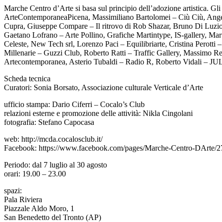
Marche Centro d’Arte si basa sul principio dell’adozione artistica. G
ArteContemporaneaPicena, Massimiliano Bartolomei – Ciù Ciù, Angel
Cupra, Giuseppe Compare – Il ritrovo di Rob Shazar, Bruno Di Luzio, F
Gaetano Lofrano – Arte Pollino, Grafiche Martintype, IS-gallery, 
Celeste, New Tech srl, Lorenzo Paci – Equilibriarte, Cristina Perotti
Millenarie – Guzzi Club, Roberto Ratti – Traffic Gallery, Massimo
Artecontemporanea, Asterio Tubaldi – Radio R, Roberto Vidali 
Scheda tecnica
Curatori: Sonia Borsato, Associazione culturale Verticale d’Arte
ufficio stampa: Dario Ciferri – Cocalo’s Club
relazioni esterne e promozione delle attività: Nikla Cingolani
fotografia: Stefano Capocasa
web: http://mcda.cocalosclub.it/
Facebook: https://www.facebook.com/pages/Marche-Centro-DArte
Periodo: dal 7 luglio al 30 agosto
orari: 19.00 – 23.00
spazi:
Pala Riviera
Piazzale Aldo Moro, 1
San Benedetto del Tronto (AP)