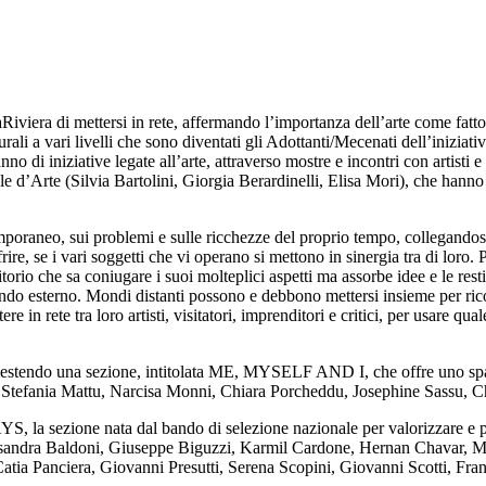
iviera di mettersi in rete, affermando l’importanza dell’arte come fatt
turali a vari livelli che sono diventati gli Adottanti/Mecenati dell’iniziativ
di iniziative legate all’arte, attraverso mostre e incontri con artisti e c
e d’Arte (Silvia Bartolini, Giorgia Berardinelli, Elisa Mori), che hanno 
emporaneo, sui problemi e sulle ricchezze del proprio tempo, collegandosi
frire, se i vari soggetti che vi operano si mettono in sinergia tra di loro
torio che sa coniugare i suoi molteplici aspetti ma assorbe idee e le resti
ondo esterno. Mondi distanti possono e debbono mettersi insieme per rico
tere in rete tra loro artisti, visitatori, imprenditori e critici, per usare
estendo una sezione, intitolata ME, MYSELF AND I, che offre uno spaccat
lo, Stefania Mattu, Narcisa Monni, Chiara Porcheddu, Josephine Sassu, 
 la sezione nata dal bando di selezione nazionale per valorizzare e p
Alessandra Baldoni, Giuseppe Biguzzi, Karmil Cardone, Hernan Chavar, M
Catia Panciera, Giovanni Presutti, Serena Scopini, Giovanni Scotti, Fran