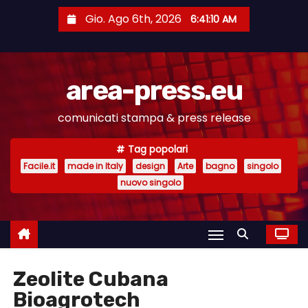
S
Gio. Ago 6th, 2026
6:41:11 AM
a
l
t
area-press.eu
a
a
comunicati stampa & press release
l
c
Tag popolari
o
Facile.it
made in Italy
design
Arte
bagno
singolo
n
nuovo singolo
t
e
n
u
Zeolite Cubana
t
Bioagrotech
o