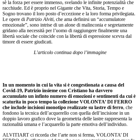
sè la forza per essere immenso, svelando le infinite potenzialità che
racchiude. Ed è proprio nel Gigante che Vita, Storia, Tempo e
Sogno trovano il loro posto d’eccezione e la loro forma privilegiata.
Le opere di
Patrizio Alviti
, che ama definirsi un “accumulatore
emozionale”, sono intrise di un alone di malinconia e segretamente
gridano alla necessità per l’uomo di raggiungere finalmente una
libertà sociale che coincide con la libertà di espressione scevra dal
timore di essere giudicati.
L’articolo continua dopo l’immagine
In un momento in cui la vita si è congestionata a causa del
Covid-19, Patrizio insieme con Cristiano ha davvero
accumulato un infinto numero di emozioni e sentimenti da cui è
scaturita in poco tempo la collezione VOLONTA’ DI FERRO
che include incisioni monotipo realizzate su lastre di ferro
, che
fondono la tecnica dell’acquerello con quella dell’incisione in un
doppio lavoro grafico dove la geometria delle lastre rappresenta la
razionalità umana e l’acquarello la parte emotiva dell’individuo.
ALVITIART ci ricorda che l’arte non si ferma, VOLONTA’ DI