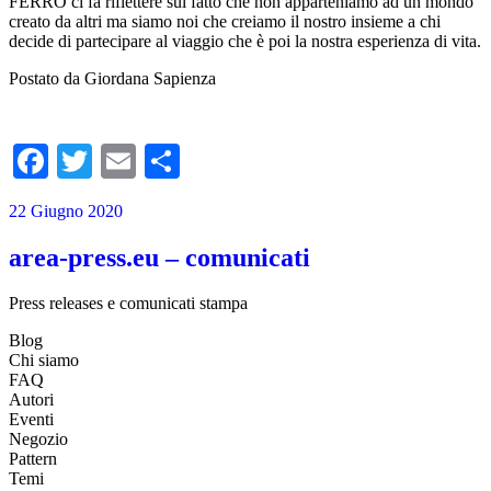
FERRO ci fa riflettere sul fatto che non apparteniamo ad un mondo
creato da altri ma siamo noi che creiamo il nostro insieme a chi
decide di partecipare al viaggio che è poi la nostra esperienza di vita.
Postato da Giordana Sapienza
Facebook
Twitter
Email
Condividi
22 Giugno 2020
area-press.eu – comunicati
Press releases e comunicati stampa
Blog
Chi siamo
FAQ
Autori
Eventi
Negozio
Pattern
Temi