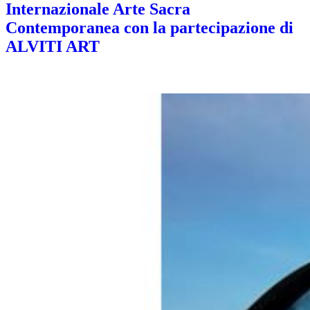
Internazionale Arte Sacra
Contemporanea con la partecipazione di
ALVITI ART