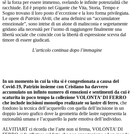
sè la forza per essere immenso, svelando le infinite potenzialità che
racchiude. Ed è proprio nel Gigante che Vita, Storia, Tempo e
Sogno trovano il loro posto d’eccezione e la loro forma privilegiata.
Le opere di
Patrizio Alviti
, che ama definirsi un “accumulatore
emozionale”, sono intrise di un alone di malinconia e segretamente
gridano alla necessità per l’uomo di raggiungere finalmente una
libertà sociale che coincide con la libertà di espressione scevra dal
timore di essere giudicati.
L’articolo continua dopo l’immagine
In un momento in cui la vita si è congestionata a causa del
Covid-19, Patrizio insieme con Cristiano ha davvero
accumulato un infinto numero di emozioni e sentimenti da cui è
scaturita in poco tempo la collezione VOLONTA’ DI FERRO
che include incisioni monotipo realizzate su lastre di ferro
, che
fondono la tecnica dell’acquerello con quella dell’incisione in un
doppio lavoro grafico dove la geometria delle lastre rappresenta la
razionalità umana e l’acquarello la parte emotiva dell’individuo.
ALVITIART ci ricorda che l’arte non si ferma, VOLONTA’ DI