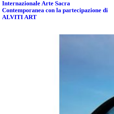
Internazionale Arte Sacra
Contemporanea con la partecipazione di
ALVITI ART