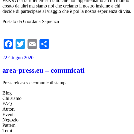
FERRO ci fa riflettere sul fatto che non apparteniamo ad un mondo
creato da altri ma siamo noi che creiamo il nostro insieme a chi
decide di partecipare al viaggio che è poi la nostra esperienza di vita.
Postato da Giordana Sapienza
Facebook
Twitter
Email
Condividi
22 Giugno 2020
area-press.eu – comunicati
Press releases e comunicati stampa
Blog
Chi siamo
FAQ
Autori
Eventi
Negozio
Pattern
Temi