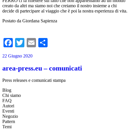
FERRO ci fa riflettere sul fatto che non apparteniamo ad un mondo
creato da altri ma siamo noi che creiamo il nostro insieme a chi
decide di partecipare al viaggio che è poi la nostra esperienza di vita.
Postato da Giordana Sapienza
Facebook
Twitter
Email
Condividi
22 Giugno 2020
area-press.eu – comunicati
Press releases e comunicati stampa
Blog
Chi siamo
FAQ
Autori
Eventi
Negozio
Pattern
Temi