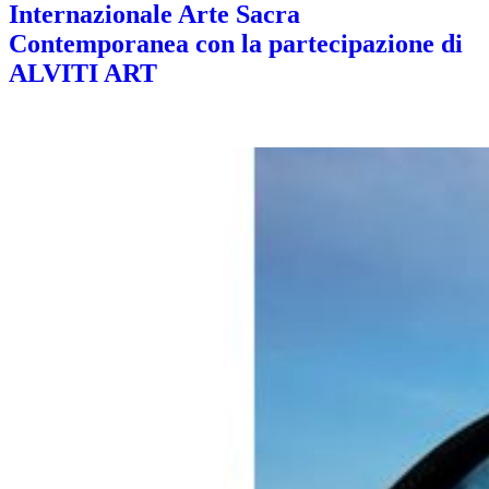
Internazionale Arte Sacra
Contemporanea con la partecipazione di
ALVITI ART