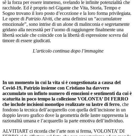
sè la forza per essere immenso, svelando le infinite potenzialità che
racchiude. Ed è proprio nel Gigante che Vita, Storia, Tempo e
Sogno trovano il loro posto d’eccezione e la loro forma privilegiata.
Le opere di
Patrizio Alviti
, che ama definirsi un “accumulatore
emozionale”, sono intrise di un alone di malinconia e segretamente
gridano alla necessità per l’uomo di raggiungere finalmente una
libertà sociale che coincide con la libertà di espressione scevra dal
timore di essere giudicati.
L’articolo continua dopo l’immagine
In un momento in cui la vita si è congestionata a causa del
Covid-19, Patrizio insieme con Cristiano ha davvero
accumulato un infinto numero di emozioni e sentimenti da cui è
scaturita in poco tempo la collezione VOLONTA’ DI FERRO
che include incisioni monotipo realizzate su lastre di ferro
, che
fondono la tecnica dell’acquerello con quella dell’incisione in un
doppio lavoro grafico dove la geometria delle lastre rappresenta la
razionalità umana e l’acquarello la parte emotiva dell’individuo.
ALVITIART ci ricorda che l’arte non si ferma, VOLONTA’ DI