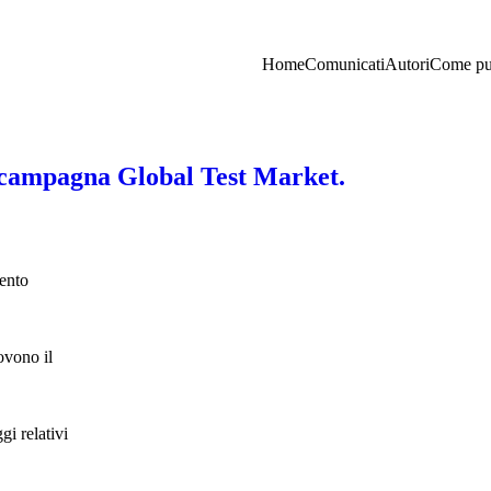
Home
Comunicati
Autori
Come pu
a campagna Global Test Market.
mento
ovono il
i relativi