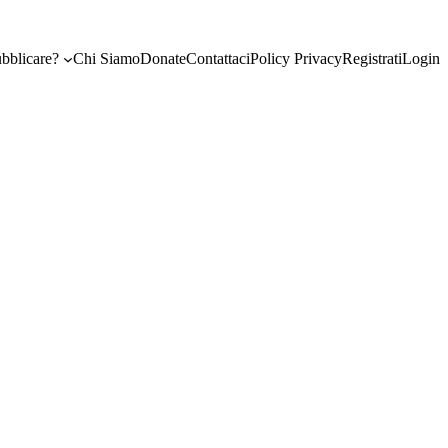
bblicare?
Chi Siamo
Donate
Contattaci
Policy Privacy
Registrati
Login