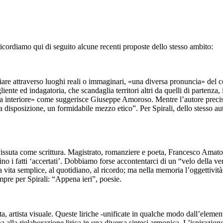
ricordiamo qui di seguito alcune recenti proposte dello stesso ambito:
re attraverso luoghi reali o immaginari, «una diversa pronuncia» del conc
liente ed indagatoria, che scandaglia territori altri da quelli di partenz
nza interiore» come suggerisce Giuseppe Amoroso. Mentre l’autore preci
 a disposizione, un formidabile mezzo etico”. Per Spirali, dello stesso a
 rivissuta come scrittura. Magistrato, romanziere e poeta, Francesco Amato
ino i fatti ‘accertati’. Dobbiamo forse accontentarci di un “velo della ve
la vita semplice, al quotidiano, al ricordo; ma nella memoria l’oggettiv
pre per Spirali: “Appena ieri”, poesie.
gista, artista visuale. Queste liriche -unificate in qualche modo dall’el
alla rielaborazione lirica in una diversa sintesi armonica. L’ispirazione 