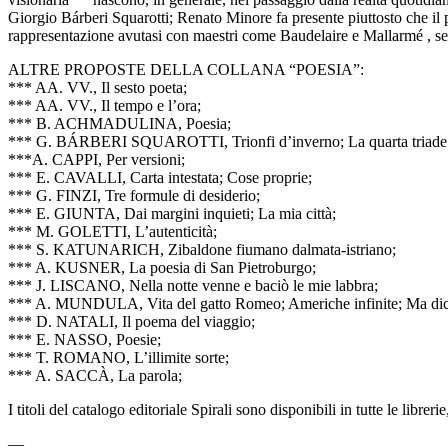
Giorgio Bárberi Squarotti; Renato Minore fa presente piuttosto che il 
rappresentazione avutasi con maestri come Baudelaire e Mallarmé , se
ALTRE PROPOSTE DELLA COLLANA “POESIA”:
*** AA. VV., Il sesto poeta;
*** AA. VV., Il tempo e l’ora;
*** B. ACHMADULINA, Poesia;
*** G. BÁRBERI SQUAROTTI, Trionfi d’inverno; La quarta tria
***A. CAPPI, Per versioni;
*** E. CAVALLI, Carta intestata; Cose proprie;
*** G. FINZI, Tre formule di desiderio;
*** E. GIUNTA, Dai margini inquieti; La mia città;
*** M. GOLETTI, L’autenticità;
*** S. KATUNARICH, Zibaldone fiumano dalmata-istriano;
*** A. KUSNER, La poesia di San Pietroburgo;
*** J. LISCANO, Nella notte venne e baciò le mie labbra;
*** A. MUNDULA, Vita del gatto Romeo; Americhe infinite; Ma dic
*** D. NATALI, Il poema del viaggio;
*** E. NASSO, Poesie;
*** T. ROMANO, L’illimite sorte;
*** A. SACCÀ, La parola;
I titoli del catalogo editoriale Spirali sono disponibili in tutte le libr
—