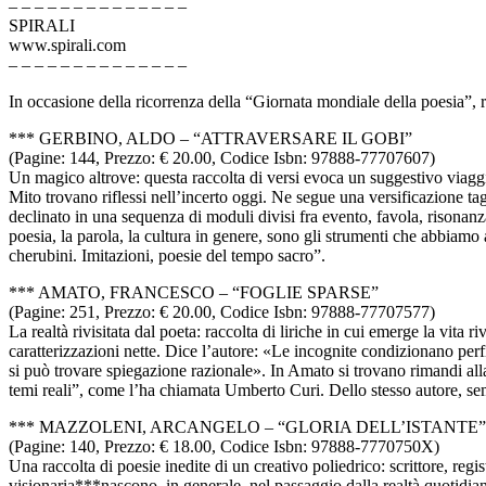
– – – – – – – – – – – – – –
SPIRALI
www.spirali.com
– – – – – – – – – – – – – –
In occasione della ricorrenza della “Giornata mondiale della poesia”, 
*** GERBINO, ALDO – “ATTRAVERSARE IL GOBI”
(Pagine: 144, Prezzo: € 20.00, Codice Isbn: 97888-77707607)
Un magico altrove: questa raccolta di versi evoca un suggestivo viaggia
Mito trovano riflessi nell’incerto oggi. Ne segue una versificazione tag
declinato in una sequenza di moduli divisi fra evento, favola, risona
poesia, la parola, la cultura in genere, sono gli strumenti che abbiamo
cherubini. Imitazioni, poesie del tempo sacro”.
*** AMATO, FRANCESCO – “FOGLIE SPARSE”
(Pagine: 251, Prezzo: € 20.00, Codice Isbn: 97888-77707577)
La realtà rivisitata dal poeta: raccolta di liriche in cui emerge la vita
caratterizzazioni nette. Dice l’autore: «Le incognite condizionano perf
si può trovare spiegazione razionale». In Amato si trovano rimandi al
temi reali”, come l’ha chiamata Umberto Curi. Dello stesso autore, sem
*** MAZZOLENI, ARCANGELO – “GLORIA DELL’ISTANTE”
(Pagine: 140, Prezzo: € 18.00, Codice Isbn: 97888-7770750X)
Una raccolta di poesie inedite di un creativo poliedrico: scrittore, re
visionaria***nascono, in generale, nel passaggio dalla realtà quotidiana 