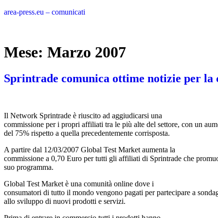
Vai
area-press.eu – comunicati
al
contenuto
Mese:
Marzo 2007
Sprintrade comunica ottime notizie per l
Il Network Sprintrade è riuscito ad aggiudicarsi una
commissione per i propri affiliati tra le più alte del settore, con un au
del 75% rispetto a quella precedentemente corrisposta.
A partire dal 12/03/2007 Global Test Market aumenta la
commissione a 0,70 Euro per tutti gli affiliati di Sprintrade che promu
suo programma.
Global Test Market è una comunità online dove i
consumatori di tutto il mondo vengono pagati per partecipare a sondagg
allo sviluppo di nuovi prodotti e servizi.
Prima di entrare in commercio tutti i prodotti hanno