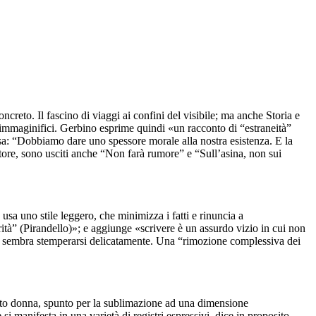
reto. Il fascino di viaggi ai confini del visibile; ma anche Storia e
a, immaginifici. Gerbino esprime quindi «un racconto di “estraneità”
sa: “Dobbiamo dare uno spessore morale alla nostra esistenza. E la
utore, sono usciti anche “Non farà rumore” e “Sull’asina, non sui
 usa uno stile leggero, che minimizza i fatti e rinuncia a
rità” (Pirandello)»; e aggiunge «scrivere è un assurdo vizio in cui non
ità sembra stemperarsi delicatamente. Una “rimozione complessiva dei
emento donna, spunto per la sublimazione ad una dimensione
si manifesta in una varietà di registri espressivi, dice in proposito