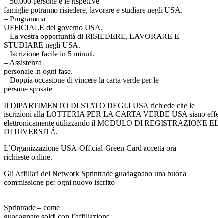
– 50.000 persone e le rispettive
famiglie potranno risiedere, lavorare e studiare negli USA.
– Programma
UFFICIALE del governo USA.
– La vostra opportunità di RISIEDERE, LAVORARE E
STUDIARE negli USA.
– Iscrizione facile in 5 minuti.
– Assistenza
personale in ogni fase.
– Doppia occasione di vincere la carta verde per le
persone sposate.
Il DIPARTIMENTO DI STATO DEGLI USA richiede che le
iscrizioni alla LOTTERIA PER LA CARTA VERDE USA siano effet
elettronicamente utilizzando il MODULO DI REGISTRAZIONE
DI DIVERSITÁ.
L’Organizzazione USA-Official-Green-Card accetta ora
richieste online.
Gli Affiliati del Network Sprintrade guadagnano una buona
commissione per ogni nuovo iscritto
Sprintrade – come
guadagnare soldi con l’affiliazione