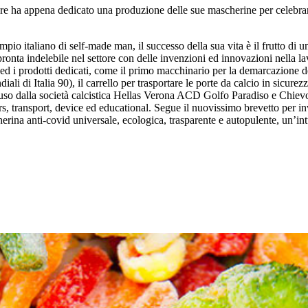
ore ha appena dedicato una produzione delle sue mascherine per celebrar
io italiano di self-made man, il successo della sua vita è il frutto di 
pronta indelebile nel settore con delle invenzioni ed innovazioni nella 
 ed i prodotti dedicati, come il primo macchinario per la demarcazione d
ali di Italia 90), il carrello per trasportare le porte da calcio in sicurez
 in uso dalla società calcistica Hellas Verona ACD Golfo Paradiso e Chiev
s, transport, device ed educational. Segue il nuovissimo brevetto per inv
na anti-covid universale, ecologica, trasparente e autopulente, un’intu