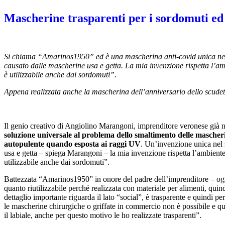
Mascherine trasparenti per i sordomuti ed
Si chiama “Amarinos1950” ed è una mascherina anti-covid unica nel 
causato dalle mascherine usa e getta. La mia invenzione rispetta l’am
è utilizzabile anche dai sordomuti”.
Appena realizzata anche la mascherina dell’anniversario dello scude
Il genio creativo di Angiolino Marangoni, imprenditore veronese già no
soluzione universale al problema dello smaltimento delle mascher
autopulente quando esposta ai raggi UV
. Un’invenzione unica nel 
usa e getta – spiega Marangoni – la mia invenzione rispetta l’ambiente
utilizzabile anche dai sordomuti”.
Battezzata “Amarinos1950” in onore del padre dell’imprenditore – ogni
quanto riutilizzabile perché realizzata con materiale per alimenti, qui
dettaglio importante riguarda il lato “social”, è trasparente e quindi
le mascherine chirurgiche o griffate in commercio non è possibile e q
il labiale, anche per questo motivo le ho realizzate trasparenti”.