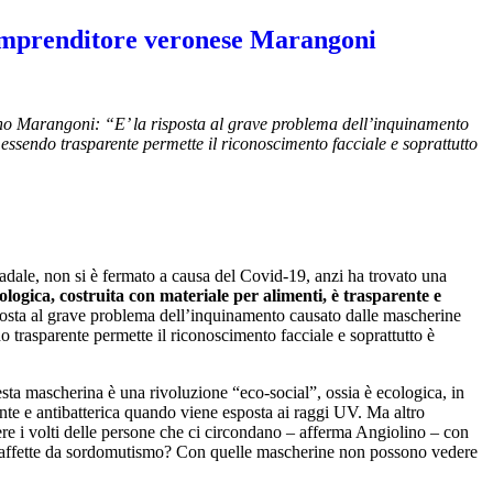
l’imprenditore veronese Marangoni
no Marangoni: “E’ la risposta al grave problema dell’inquinamento
essendo trasparente permette il riconoscimento facciale e soprattutto
adale, non si è fermato a causa del Covid-19, anzi ha trovato una
ogica, costruita con materiale per alimenti, è trasparente e
sposta al grave problema dell’inquinamento causato dalle mascherine
 trasparente permette il riconoscimento facciale e soprattutto è
ta mascherina è una rivoluzione “eco-social”, ossia è ecologica, in
lente e antibatterica quando viene esposta ai raggi UV. Ma altro
ere i volti delle persone che ci circondano – afferma Angiolino – con
one affette da sordomutismo? Con quelle mascherine non possono vedere