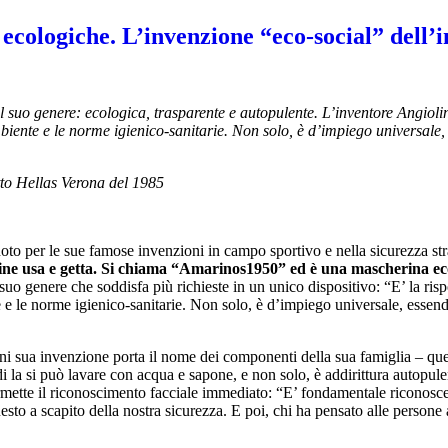
 ecologiche. L’invenzione “eco-social” del
suo genere: ecologica, trasparente e autopulente. L’inventore Angioli
biente e le norme igienico-sanitarie. Non solo, è d’impiego universale, 
tto Hellas Verona del 1985
to per le sue famose invenzioni in campo sportivo e nella sicurezza str
ine usa e getta. Si chiama “Amarinos1950” ed è una mascherina ecol
suo genere che soddisfa più richieste in un unico dispositivo: “E’ la ri
 e le norme igienico-sanitarie. Non solo, è d’impiego universale, essendo
 sua invenzione porta il nome dei componenti della sua famiglia – ques
ndi la si può lavare con acqua e sapone, e non solo, è addirittura autopu
 permette il riconoscimento facciale immediato: “E’ fondamentale riconosc
uesto a scapito della nostra sicurezza. E poi, chi ha pensato alle pers