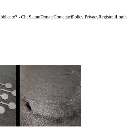
bblicare?
Chi Siamo
Donate
Contattaci
Policy Privacy
Registrati
Login