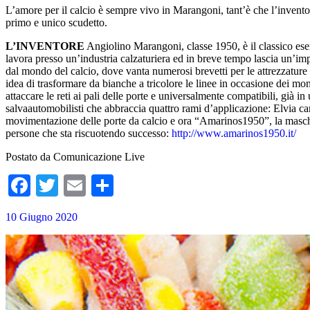
L’amore per il calcio è sempre vivo in Marangoni, tant’è che l’invent
primo e unico scudetto.
L’INVENTORE
Angiolino Marangoni, classe 1950, è il classico esemp
lavora presso un’industria calzaturiera ed in breve tempo lascia un’im
dal mondo del calcio, dove vanta numerosi brevetti per le attrezzature
idea di trasformare da bianche a tricolore le linee in occasione dei mondi
attaccare le reti ai pali delle porte e universalmente compatibili, già
salvaautomobilisti che abbraccia quattro rami d’applicazione: Elvia car
movimentazione delle porte da calcio e ora “Amarinos1950”, la mascheri
persone che sta riscuotendo successo:
http://www.amarinos1950.it/
Postato da Comunicazione Live
Facebook
Twitter
Email
Condividi
10 Giugno 2020