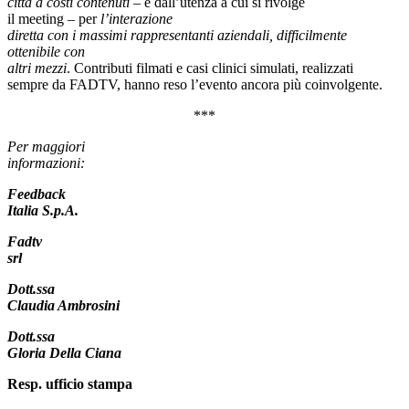
città a costi contenuti
– e dall’utenza a cui si rivolge
il meeting – per
l’interazione
diretta con i massimi rappresentanti aziendali, difficilmente
ottenibile con
altri mezzi
. Contributi filmati e casi clinici simulati, realizzati
sempre da FADTV, hanno reso l’evento ancora più coinvolgente.
***
Per maggiori
informazioni:
Feedback
Italia S.p.A.
Fadtv
srl
Dott.ssa
Claudia Ambrosini
Dott.ssa
Gloria Della Ciana
Resp. ufficio stampa