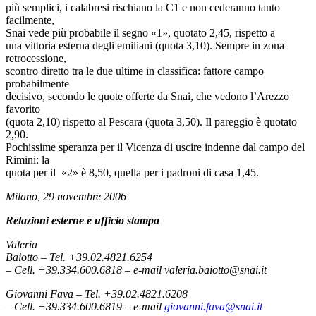
più semplici, i calabresi rischiano la C1 e non cederanno tanto
facilmente,
Snai vede più probabile il segno «1», quotato 2,45, rispetto a
una vittoria esterna degli emiliani (quota 3,10). Sempre in zona
retrocessione,
scontro diretto tra le due ultime in classifica: fattore campo
probabilmente
decisivo, secondo le quote offerte da Snai, che vedono l’Arezzo
favorito
(quota 2,10) rispetto al Pescara (quota 3,50). Il pareggio è quotato
2,90.
Pochissime speranza per il Vicenza di uscire indenne dal campo del
Rimini: la
quota per il «2» è 8,50, quella per i padroni di casa 1,45.
Milano, 29 novembre 2006
Relazioni esterne e ufficio stampa
Valeria
Baiotto
– Tel. +39.02.4821.6254
– Cell. +39.334.600.6818 – e-mail
valeria.baiotto@snai.it
Giovanni Fava
–
Tel. +39.02.4821.6208
– Cell. +39.334.600.6819 – e-mail
giovanni.fava@snai.it