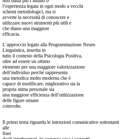
non basta più l’intuito o
l’esperienza legata in ogni modo a vecchi
schemi metodologici, ma si
avverte la necessità di conoscere e
utilizzare nuovi strumenti più utili e
che diano una maggiore
efficacia.
L’approccio legato alla Programmazione Neuro
Linguistica, inserita in
tutto il contesto della Psicologia Positiva,
oltre ad essere un ottimo
elemento per una maggiore valorizzazione
dell’individuo perché rappresenta
una metodica molto moderna che è
capace di modificare, migliorativo sia la
propria stima personale sia
una maggiore efficienza dell’utilizzazione
delle figure umane
coinvolte.
Il primo tema riguarda le intenzioni comunicative sottostanti
alle
frasi
degli interlocutori, in sostanza cosa i soggetti