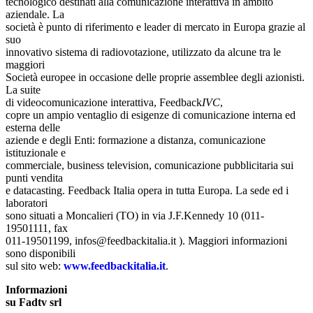
tecnologico destinati alla comunicazione interattiva in ambito
aziendale. La
società è punto di riferimento e leader di mercato in Europa grazie al
suo
innovativo sistema di radiovotazione, utilizzato da alcune tra le
maggiori
Società europee in occasione delle proprie assemblee degli azionisti.
La suite
di videocomunicazione interattiva, Feedback
IVC
,
copre un ampio ventaglio di esigenze di comunicazione interna ed
esterna delle
aziende e degli Enti: formazione a distanza, comunicazione
istituzionale e
commerciale, business television, comunicazione pubblicitaria sui
punti vendita
e datacasting. Feedback Italia opera in tutta Europa. La sede ed i
laboratori
sono situati a Moncalieri (TO) in via J.F.Kennedy 10 (011-
19501111, fax
011-19501199,
infos@feedbackitalia.it
). Maggiori informazioni
sono disponibili
sul sito web:
www.feedbackitalia.it
.
Informazioni
su Fadtv srl