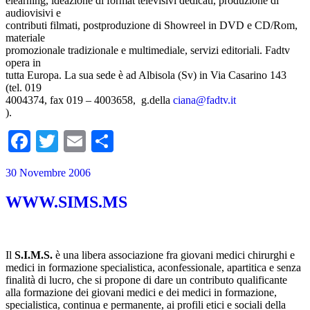
elearning, ideazione di format televisivi dedicati, produzione di
audiovisivi e
contributi filmati, postproduzione di Showreel in DVD e CD/Rom,
materiale
promozionale tradizionale e multimediale, servizi editoriali. Fadtv
opera in
tutta Europa. La sua sede è ad Albisola (Sv) in Via Casarino 143
(tel. 019
4004374, fax 019 – 4003658, g.della
ciana@fadtv.it
).
Facebook
Twitter
Email
Condividi
30 Novembre 2006
WWW.SIMS.MS
Il
S.I.M.S.
è una libera associazione fra giovani medici chirurghi e
medici in formazione specialistica, aconfessionale, apartitica e senza
finalità di lucro, che si propone di dare un contributo qualificante
alla formazione dei giovani medici e dei medici in formazione,
specialistica, continua e permanente, ai profili etici e sociali della