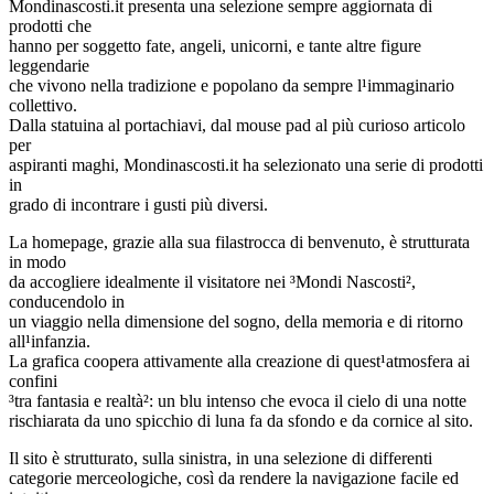
Mondinascosti.it presenta una selezione sempre aggiornata di
prodotti che
hanno per soggetto fate, angeli, unicorni, e tante altre figure
leggendarie
che vivono nella tradizione e popolano da sempre l¹immaginario
collettivo.
Dalla statuina al portachiavi, dal mouse pad al più curioso articolo
per
aspiranti maghi, Mondinascosti.it ha selezionato una serie di prodotti
in
grado di incontrare i gusti più diversi.
La homepage, grazie alla sua filastrocca di benvenuto, è strutturata
in modo
da accogliere idealmente il visitatore nei ³Mondi Nascosti²,
conducendolo in
un viaggio nella dimensione del sogno, della memoria e di ritorno
all¹infanzia.
La grafica coopera attivamente alla creazione di quest¹atmosfera ai
confini
³tra fantasia e realtà²: un blu intenso che evoca il cielo di una notte
rischiarata da uno spicchio di luna fa da sfondo e da cornice al sito.
Il sito è strutturato, sulla sinistra, in una selezione di differenti
categorie merceologiche, così da rendere la navigazione facile ed